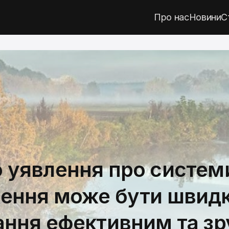
Про нас
Новини
С
 уявлення про систем
ення може бути швидк
ання ефективним та з