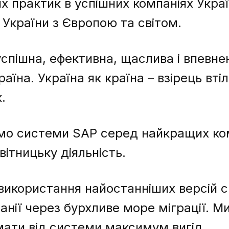
х практик в успішних компаніях Украї
 України з Європою та світом.
успішна, ефективна, щаслива і впевне
аїна. Україна як країна – взірець вт
.
о системи SAP серед найкращих комп
ітницьку діяльність.
икористання найостанніших версій с
нії через бурхливе море міграції. 
ати від системи максимум вигід.