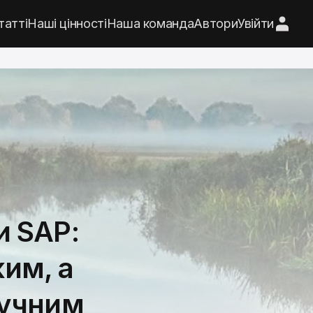
татті
Наші цінності
Наша команда
Автори
Увійти
и SAP:
им, а
ручним