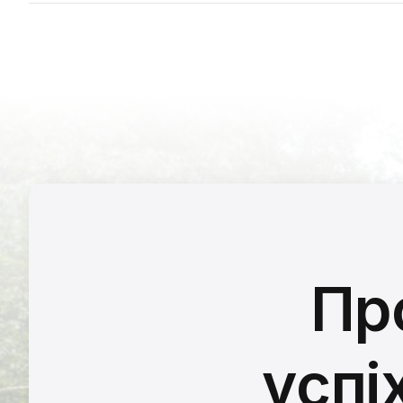
Пр
успі