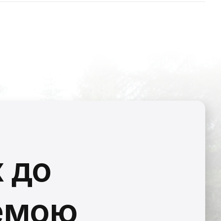
 до
темою