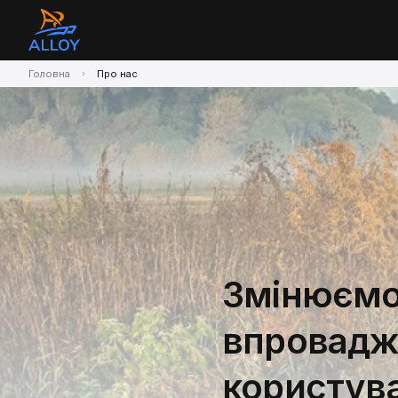
Головна
Про нас
Змінюємо
впровадж
користув