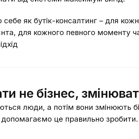
Зворотній зв'язок
Зворотній зв'язок
 себе як бутік-консалтинг – для кожн
єнта, для кожного певного моменту 
ідхід
Дякую, ваше
повідомлення надіслано.
ти не бізнес, змінюва
ться люди, а потім вони змінюють б
допомагаємо це правильно зробити.