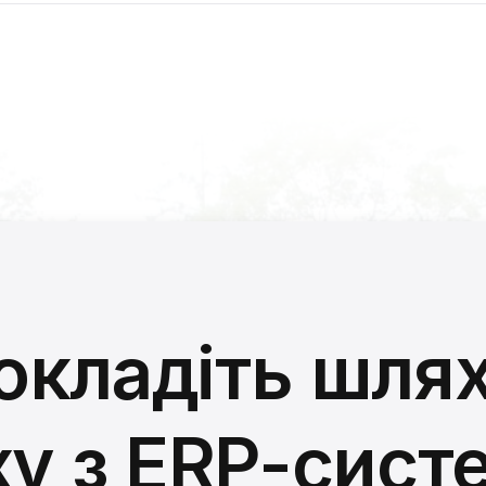
окладіть шлях
ху з ERP-сис