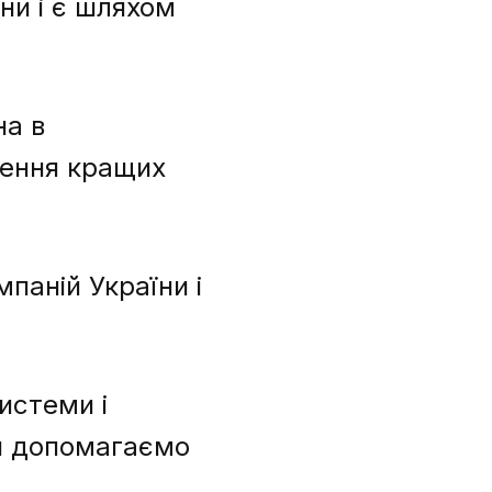
ни і є шляхом
на в
ілення кращих
аній України і
истеми і
Ми допомагаємо