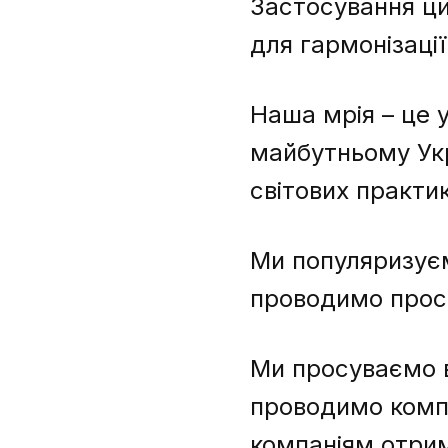
Застосування ци
для гармонізації
Наша мрія – це 
майбутньому Укр
світових практик
Ми популяризуєм
проводимо просв
Ми просуваємо в
проводимо компа
компаніям отрим