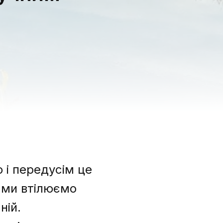
 і передусім це
 ми втілюємо
ній.