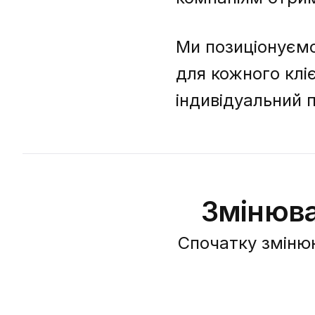
Ми позиціонуємо
для кожного клі
індивідуальний п
Змінюва
Спочатку змінюю