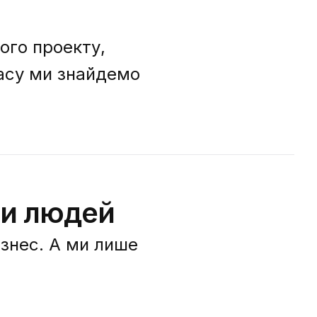
ого проекту,
часу ми знайдемо
ти людей
ізнес. А ми лише