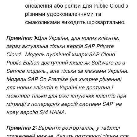
оновлення або релізи для Public Cloud з
різними удосконаленнями та
смаколиками виходять щоквартально.
Примітка: 1
Для України, для нових клієнтів,
зараз актуальна тільки версія SAP Private
Cloud. Модель публічної хмари SAP Cloud
Public Edition доступний лише як Software as a
Service модель., але тільки за межами України.
Модель SAP On Premise (не хмарне рішення)
для нових клієнтів в Україні не доступна і
можлива тільки для вже існуючих клієнтів при
міграції з попередніх версій системи SAP на
нову версію S/4 HANA.
Примітка 2:
Варіанти розгортання, у таблиці
приведеній нижче, будуть розглянуті тільки для