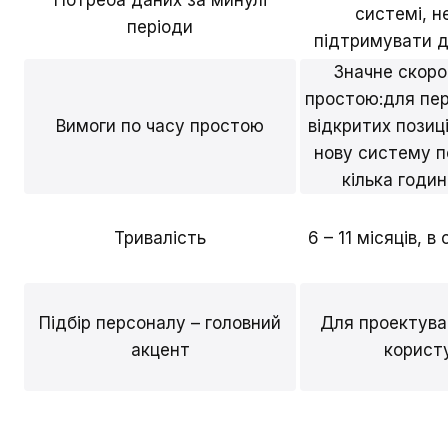
системі, н
періоди
підтримувати д
Значне скоро
простою:для пер
Вимоги по часу простою
відкритих позиц
нову систему п
кілька годи
Тривалість
6 – 11 місяців, 
Підбір персоналу – головний
Для проектува
акцент
користу