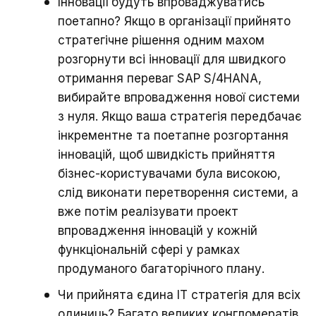
Інновації будуть впроваджуватись
поетапно? Якщо в організації прийнято
стратегічне рішення одним махом
розгорнути всі інновації для швидкого
отримання переваг SAP S/4HANA,
вибирайте впровадження нової системи
з нуля. Якщо ваша стратегія передбачає
інкрементне та поетапне розгортання
інновацій, щоб швидкість прийняття
бізнес-користувачами була високою,
слід виконати перетворення системи, а
вже потім реалізувати проект
впровадження інновацій у кожній
функціональній сфері у рамках
продуманого багаторічного плану.
Чи прийнята єдина ІТ стратегія для всіх
одиниць? Багато великих конгломератів