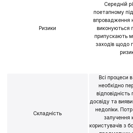
Середній р
поетапному під
впровадження 
Ризики
виконуються 
припускають м
заходів щодо 
ризик
Всі процеси в
необхідно пе
відповідність
досвіду та вияви
недоліки. Потр
Складність
залучення 
користувачів з б