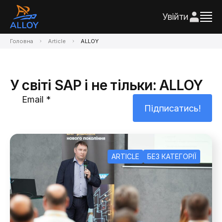
Увійти
Головна
Article
ALLOY
У світі SAP і не тільки: ALLOY
ARTICLE
БЕЗ КАТЕГОРІЇ
Зворотній зв'язок
Зворотній зв'язок