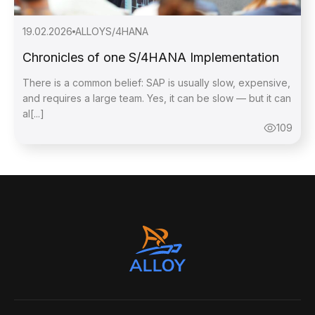
19.02.2026
ALLOY
S/4HANA
Дякую, ваше
Chronicles of one S/4HANA Implementation
повідомлення надіслано.
There is a common belief: SAP is usually slow, expensive,
and requires a large team. Yes, it can be slow — but it can
al[...]
109