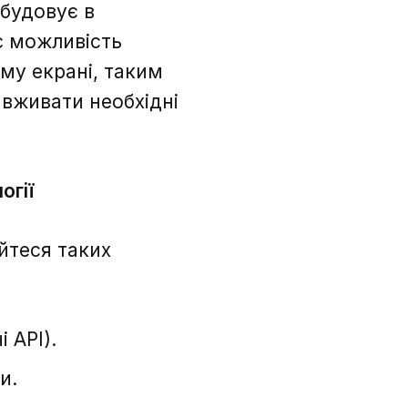
вбудовує в
є можливість
ому екрані, таким
вживати необхідні
огії
йтеся таких
 API).
и.