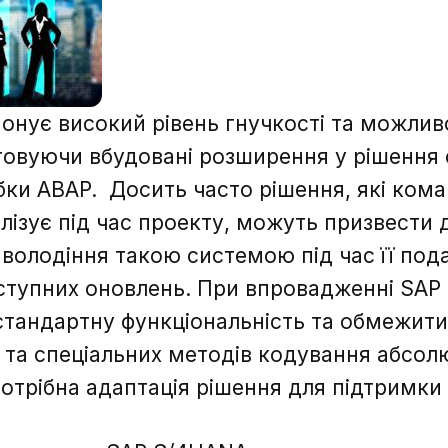
онує високий рівень гнучкості та можли
товуючи вбудовані розширення у рішення 
ки ABAP. Досить часто рішення, які ком
ізує під час проекту, можуть призвести 
і володіння такою системою під час її под
аступних оновлень. При впровадженні SA
стандартну функціональність та обмежит
 та спеціальних методів кодування абсо
отрібна адаптація рішення для підтримки 