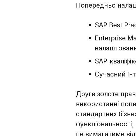
Попередньо налаш
SAP Best Pr
Enterprise 
налаштовани
SAP-кваліфі
Сучасний ін
Друге золоте прав
використанні попе
стандартних бізне
функціональності,
це вимагатиме від