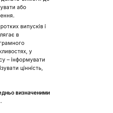
тувати або
ення.
отких випусків і
лягає в
ограмного
жливостях, у
су – інформувати
зувати цінність,
редньо визначеними
.