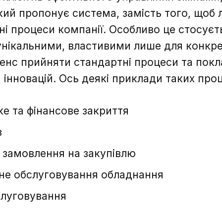
кий пропонує система, замість того, щоб
ні процеси компанії. Особливо це стосуєть
є унікальними, властивими лише для конкре
енс прийняти стандартні процеси та покл
інновацій. Ось деякі приклади таких проц
е та фінансове закриття
в
замовлення на закупівлю
не обслуговування обладнання
слуговування