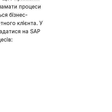
 ламати процеси
ся бізнес-
тного клієнта. У
адатися на SAP
есів: