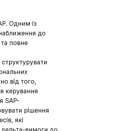
P. Одним із
 наближення до
та повне
е структурувати
іональних
о від того,
ня керування
я SAP-
овувати рішення
сів, які
 дельта-вимоги до