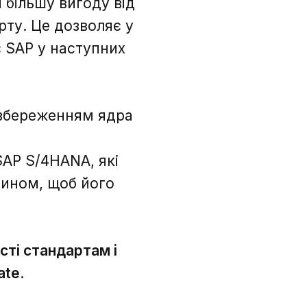
 більшу вигоду від
ту. Це дозволяє у
 SAP у наступних
 збереженням ядра
P
SAP S/4HANA, які
ином, щоб його
сті стандартам і
ate
.