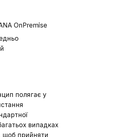
HANA OnPremise
редньо
ій
нцип полягає у
истання
ндартної
 багатьох випадках
, щоб прийняти