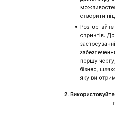
можливостей
створити пі
Розгортайте
спринтів. Д
застосуванн
забезпечення
першу чергу,
бізнес, шлях
яку ви отрим
2. Використовуйте