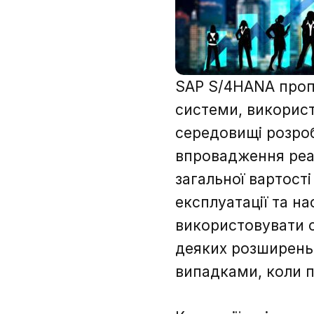
SAP S/4HANA проп
системи, викорис
середовищі розроб
впровадження реал
загальної вартост
експлуатації та н
використовувати 
деяких розширень
випадками, коли п