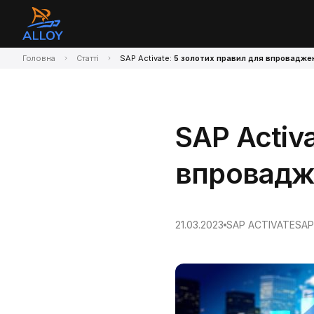
Головна
Статті
SAP Activate:
5 золотих правил для впровадже
SAP Activ
впровадж
21.03.2023
SAP ACTIVATE
SAP