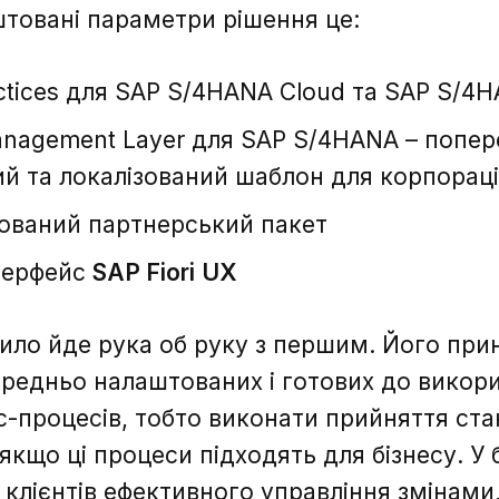
товані параметри рішення це:
повідомлення надіслано.
actices для SAP S/4HANA Cloud та SAP S/4
Management Layer для SAP S/4HANA – попе
й та локалізований шаблон для корпорац
кований партнерський пакет
терфейс
SAP Fiori
UX
ило йде рука об руку з першим. Його при
редньо налаштованих і готових до викор
с-процесів, тобто виконати прийняття ста
 якщо ці процеси підходять для бізнесу. У
 клієнтів ефективного управління змінами