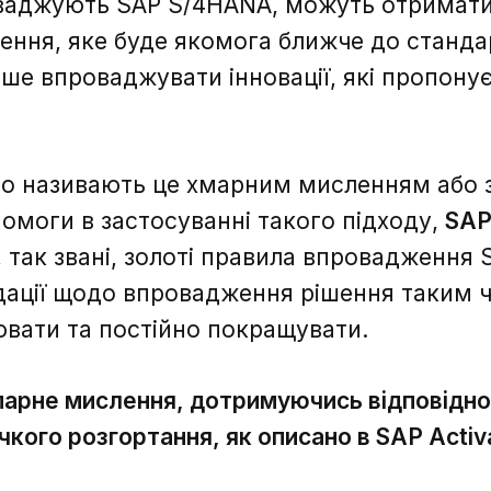
оваджують SAP S/4HANA, можуть отримати
ння, яке буде якомога ближче до стандар
е впроваджувати інновації, які пропонує
то називають це хмарним мисленням або
помоги в застосуванні такого підходу,
SA
 так звані, золоті правила впровадження 
ації щодо впровадження рішення таким ч
вати та постійно покращувати.
марне мислення, дотримуючись відповідно
чкого розгортання, як описано в SAP Activ