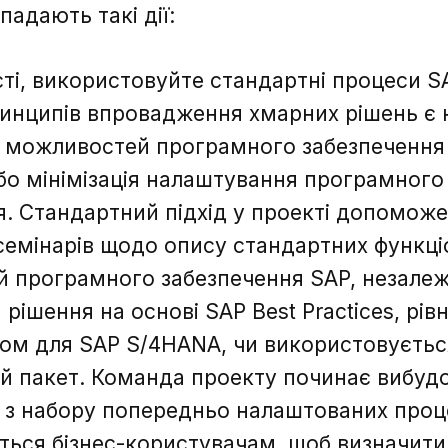
падають такі дії:
ті, використовуйте стандартні процеси SA
инципів впровадження хмарних рішень є
 можливостей програмного забезпечення 
бо мінімізація налаштування програмного
я. Стандартний підхід у проекті допомож
семінарів щодо опису стандартних функц
 програмного забезпечення SAP, незалежн
рішення на основі SAP Best Practices, рів
ом для SAP S/4HANA, чи використовуєтьс
й пакет. Команда проекту починає вибуд
 з набору попередньо налаштованих проце
ься бізнес-користувачам, щоб визначити