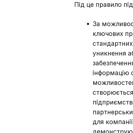
Під це правило під
За можливос
ключових пр
стандартних
уникнення а
забезпеченн
інформацію 
можливостей
створюється 
підприємств
партнерськи
для компанії
демонструют