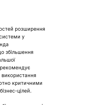
востей розширення
системи у
анда
до збільшення
альшої
P рекомендує
и використання
лютно критичними
бізнес-цілей.