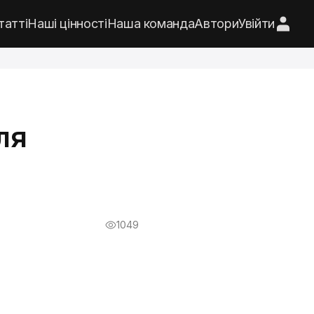
татті
Наші цінності
Наша команда
Автори
Увійти
ля
1049