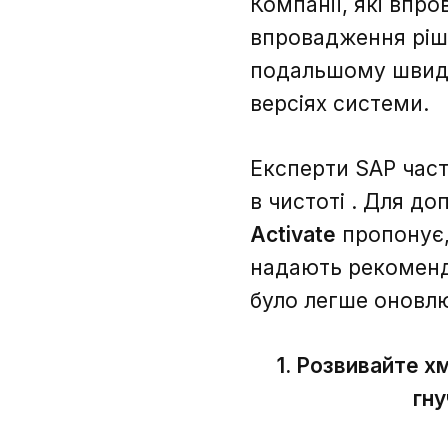
Компанії, які впр
впровадження ріше
подальшому швидш
версіях системи.
Експерти SAP час
в чистоті . Для до
Activate
пропонує,
надають рекоменд
було легше оновлю
1. Розвивайте х
гну