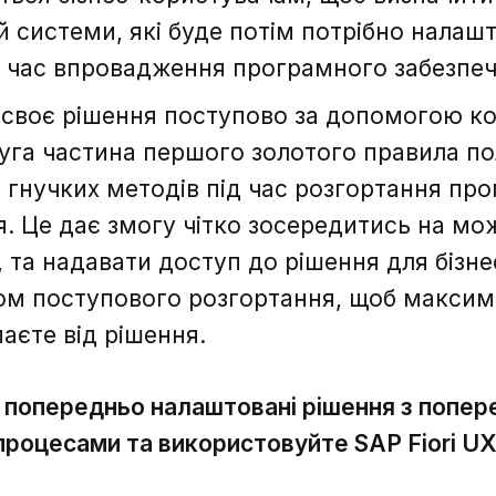
 системи, які буде потім потрібно налаш
д час впровадження програмного забезпеч
 своє рішення поступово за допомогою кор
руга частина першого золотого правила по
і гнучких методів під час розгортання пр
. Це дає змогу чітко зосередитись на мо
 та надавати доступ до рішення для бізне
Зворотній зв'язок
Зворотній зв'язок
ом поступового розгортання, щоб максимі
аєте від рішення.
 попередньо налаштовані рішення з попе
процесами та використовуйте SAP Fiori UX
Дякую, ваше