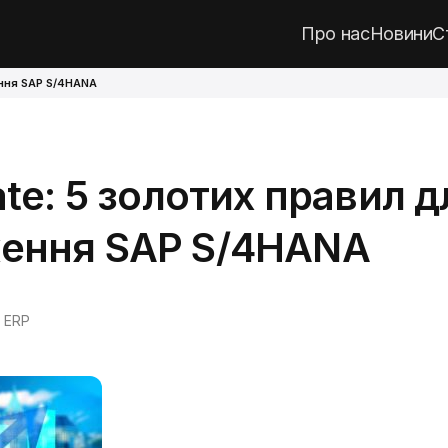
Про нас
Новини
С
ння SAP S/4HANA
ate:
5 золотих правил д
ення SAP S/4HANA
 ERP