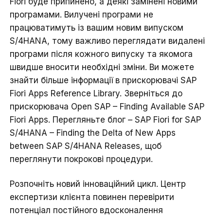
Fiori буде припинено, а деякі замінені новими
програмами. Вилучені програми не
працюватимуть із вашим новим випуском
S/4HANA, тому важливо переглядати видалені
програми після кожного випуску та якомога
швидше вносити необхідні зміни. Ви можете
знайти більше інформації в прискорювачі
SAP
Fiori Apps Reference Library
. Зверніться до
прискорювача
Open SAP – Finding Available SAP
Fiori Apps
. Перегляньте блог –
SAP Fiori for SAP
S/4HANA – Finding the Delta of New Apps
between SAP S/4HANA Releases
, щоб
переглянути покрокові процедури.
Розпочніть новий інноваційний цикл. Центр
експертизи клієнта повинен перевірити
потенціал постійного вдосконалення