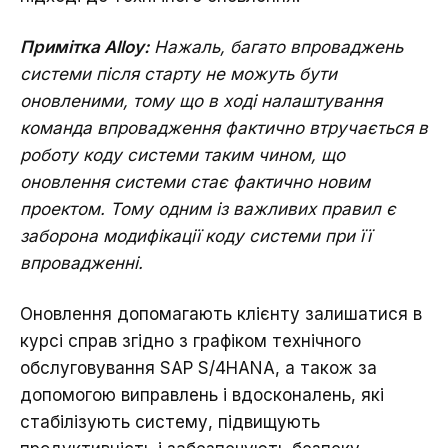
Примітка Alloy:
Нажаль, багато впроваджень
системи після старту не можуть бути
оновленими, тому що в ході налаштування
команда впровадження фактично втручається в
роботу коду системи таким чином, що
оновлення системи стає фактично новим
Зворотній зв'язок
проектом. Тому одним із важливих правил є
заборона модифікації коду системи при її
впровадженні.
Зворотній зв'язок
Оновлення допомагають клієнту залишатися в
курсі справ згідно з графіком технічного
обслуговування SAP S/4HANA, а також за
Дякую, ваше
допомогою виправлень і вдосконалень, які
повідомлення надіслано.
стабілізують систему, підвищують