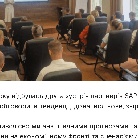
ку відбулась друга зустріч партнерів SAP
обговорити тенденції, дізнатися нове, зві
лився своїми аналітичними прогнозами т
ни на економічному фронті та сценаріями 