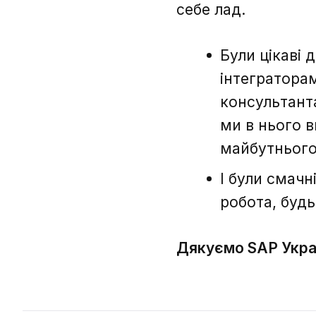
себе лад.
Були цікаві д
інтегратора
консультанта
ми в нього 
майбутнього
І були смачн
робота, будь
Дякуємо SAP Украї