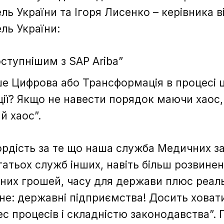
ь України та Ігоря Лисенко – керівника в
ль України:
оступнішим з SAP Ariba”
е Цифрова або Трансформація в процесі 
ії? Якщо не навести порядок маючи хаос
й хаос”.
ордість за те що наша служба Медичних за
тьох служб інших, навіть більш розвинених
них грошей, часу для держави плюс реаль
овне: державні підприємства! Досить ховат
нес процесів і складністю законодавства”.