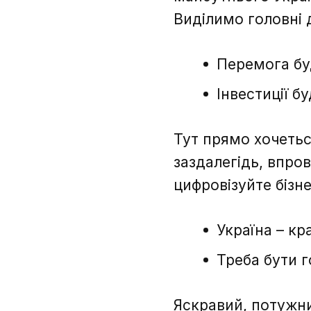
Виділимо головні 
Перемога бу
Інвестиції б
Тут прямо хочеться
заздалегідь, впро
цифровізуйте бізнес
Україна – кра
Треба бути г
Яскравий, потужн