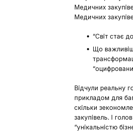
Медичних закупівел
Медичних закупіве
“Світ стає д
Що важливіш
трансформац
“оцифровани
Відчули реальну г
прикладом для бага
скільки зекономле
закупівель. І гол
“унікальністю біз