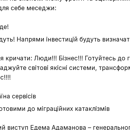
для себе меседжи:
де!
удуть! Напрями інвестицій будуть визнача
 кричати: Люди!!! Бізнес!!! Готуйтесь до
ваджуйте світові якісні системи, трансфор
!!!!
їна сервісів
отовими до міграційних катаклізмів
ий виступ Едема Адаманова – генерально