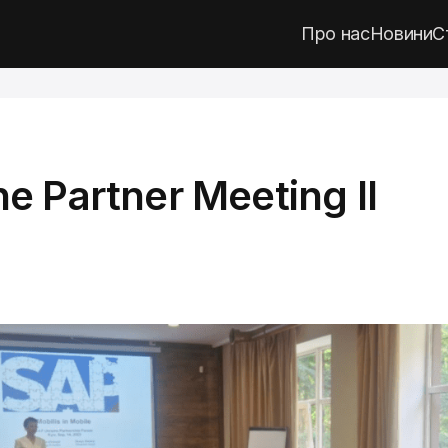
Про нас
Новини
С
e Partner Meeting II