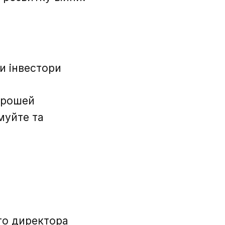
ти інвестори
 грошей
муйте та
го директора