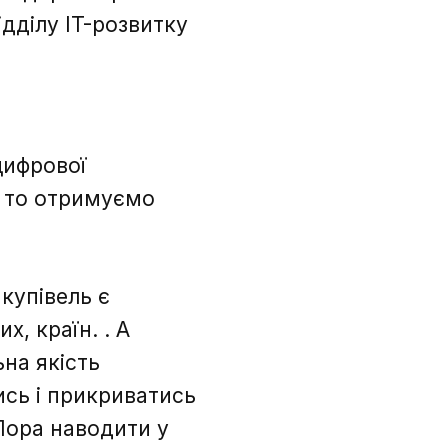
ідділу IT-розвитку
цифрової
, то отримуємо
купівель є
, країн. . А
на якість
ись і прикриватись
 Пора наводити у