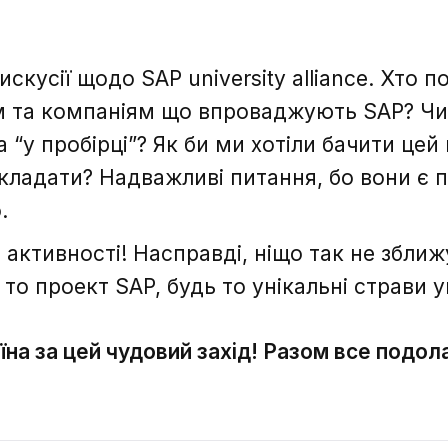
искусії щодо SAP university alliance. Хто п
м та компаніям що впроваджують SAP? Ч
Зворотній зв'язок
Зворотній зв'язок
 “у пробірці”? Як би ми хотіли бачити цей 
вкладати? Надважливі питання, бо вони є 
.
і активності! Насправді, ніщо так не зближ
 то проект SAP, будь то унікальні страви у
Дякую, ваше
повідомлення надіслано.
на за цей чудовий захід! Разом все подол