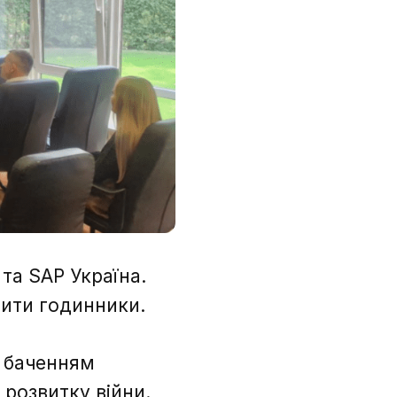
 та SAP Україна.
рити годинники.
а баченням
розвитку війни.