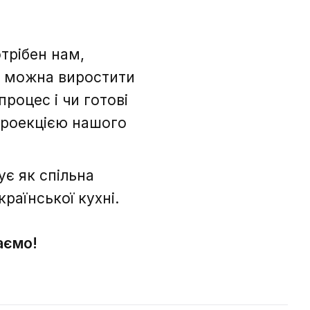
отрібен нам,
и можна виростити
процес і чи готові
проекцією нашого
ує як спільна
країнської кухні.
аємо!