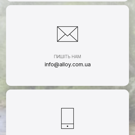
Зворотній зв'язок
Дякую, ваше
ПИШІТЬ НАМ
повідомлення надіслано.
info@alloy.com.ua