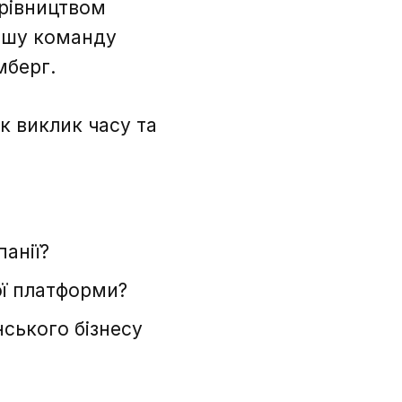
ерівництвом
Нашу команду
мберг.
к виклик часу та
анії?
ої платформи?
нського бізнесу