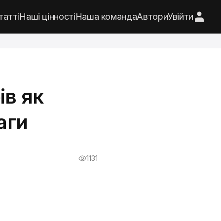
татті
Наші цінності
Наша команда
Автори
Увійти
ів як
аги
1131