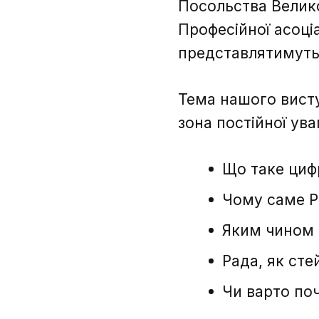
Посольства Велико
Професійної асоці
представлятимуть
Тема нашого висту
зона постійної ува
Що таке цифр
Чому саме Р
Яким чином 
Рада, як сте
Чи варто поч