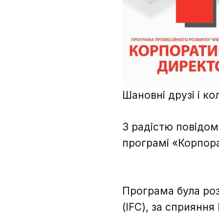
Шановні друзі і ко
З радістю повідом
програмі «Корпора
Програма була роз
(IFC), за сприянн