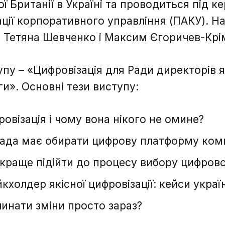
ї Британії в Україні та проводиться під к
ації корпоративного управління (ПАКУ). 
 Тетяна Шевченко і Максим Єгоричев-Крі
пу – «Цифровізація для Ради директорів я
ги». Основні тези виступу:
овізація і чому вона нікого не омине?
Зворотній зв'язок
Зворотній зв'язок
ада має обирати цифрову платформу комп
краще підійти до процесу вибору цифров
йкхолдер якісної цифровізації: кейси украї
инати зміни просто зараз?
Дякую, ваше