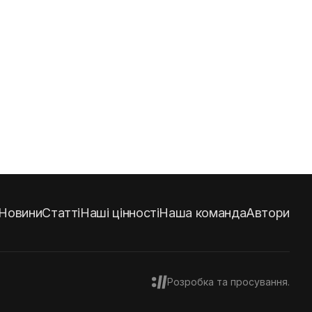
Новини
Статті
Наші цінності
Наша команда
Автори
Розробка та просування.