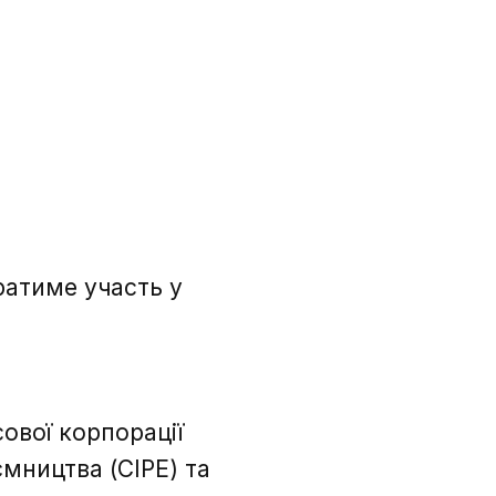
ратиме участь у
ової корпорації
мництва (CIPE) та