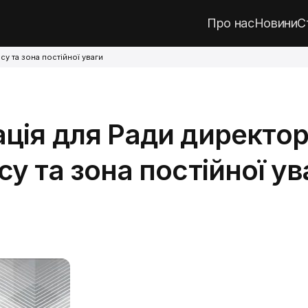
Про нас
Новини
С
су та зона постійної уваги
ція для Ради директор
су та зона постійної ув