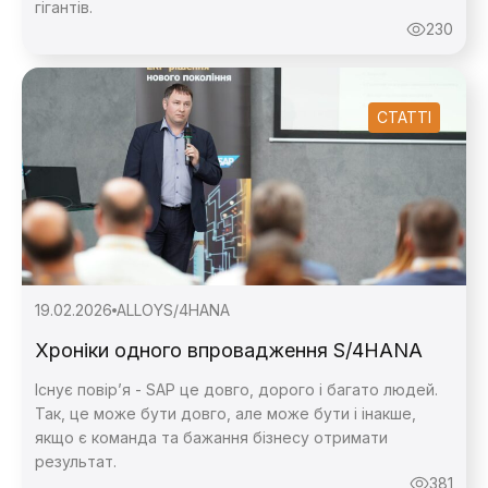
гігантів.
230
СТАТТІ
19.02.2026
ALLOY
S/4HANA
Хроніки одного впровадження S/4HANA
Існує повір’я - SAP це довго, дорого і багато людей.
Так, це може бути довго, але може бути і інакше,
якщо є команда та бажання бізнесу отримати
результат.
381