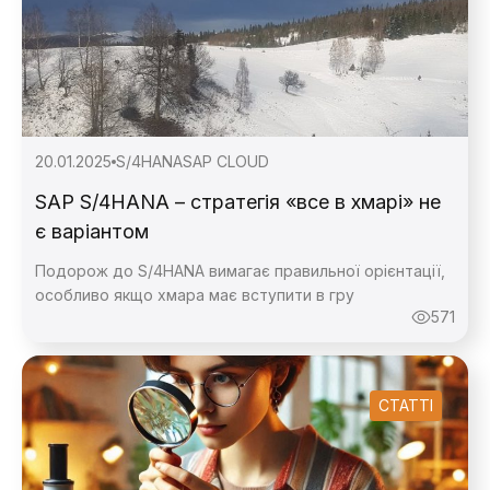
20.01.2025
S/4HANA
SAP CLOUD
SAP S/4HANA – стратегія «все в хмарі» не
є варіантом
Подорож до S/4HANA вимагає правильної орієнтації,
особливо якщо хмара має вступити в гру
571
СТАТТІ