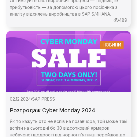
Оптимізуйте свої виробничі процеси — і підвищте
прибутковість — за допомогою цього посібника з
аналізу відхилень виробництва в SAP S/4HANA.
489
НОВИНИ
02.12.2024
SAP PRESS
Розпродаж Cyber Monday 2024
Як то кажуть хто не вспів на позавчора, той може такі
вспіти на сьогодні бо 30 відсотковий ярмарок
небаченої щедрості від чорної п’ятниці перейшов до