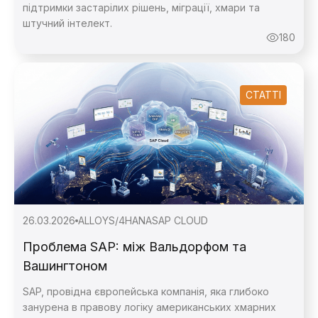
підтримки застарілих рішень, міграції, хмари та
штучний інтелект.
180
СТАТТІ
26.03.2026
ALLOY
S/4HANA
SAP CLOUD
Проблема SAP: між Вальдорфом та
Вашингтоном
SAP, провідна європейська компанія, яка глибоко
занурена в правову логіку американських хмарних