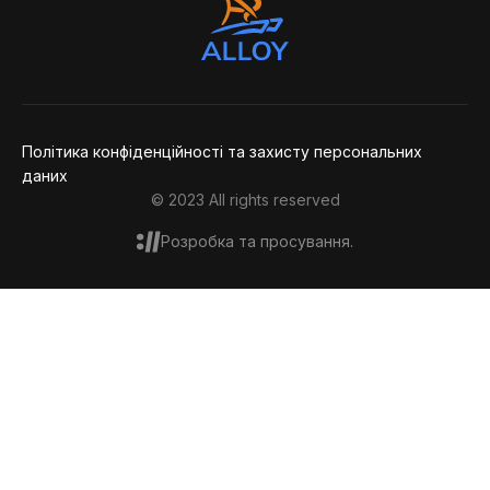
Дякую,
повідомлення
Політика конфіденційності та захисту персональних
даних
© 2023 All rights reserved
Розробка та просування.