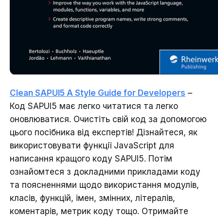
Clean SAPUI5 A Style Guide for Developers
–
Код SAPUI5 має легко читатися та легко
оновлюватися. Очистіть свій код за допомогою
цього посібника від експертів! Дізнайтеся, як
використовувати функції JavaScript для
написання кращого коду SAPUI5. Потім
ознайомтеся з докладними прикладами коду
та поясненнями щодо використання модулів,
класів, функцій, імен, змінних, літералів,
коментарів, метрик коду тощо. Отримайте