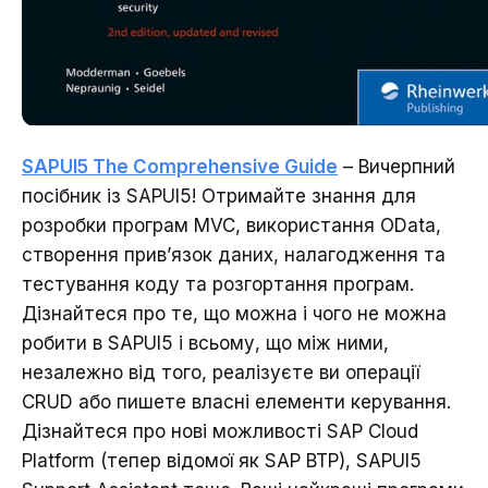
SAPUI5 The Comprehensive Guide
– Вичерпний
посібник із SAPUI5! Отримайте знання для
розробки програм MVC, використання OData,
створення прив’язок даних, налагодження та
тестування коду та розгортання програм.
Дізнайтеся про те, що можна і чого не можна
робити в SAPUI5 і всьому, що між ними,
незалежно від того, реалізуєте ви операції
CRUD або пишете власні елементи керування.
Дізнайтеся про нові можливості SAP Cloud
Platform (тепер відомої як SAP BTP), SAPUI5