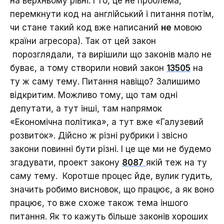
на верхньому рівні. І то, це не проблема,
перемкнути код на англійський і питання потім,
чи стане такий код вже написаний
не
мовою
країни агресора). Так от цей закон
порозглядали, та вирішили що законів мало не
буває, а тому створили новий закон
13505
на
ту ж саму тему. Питання навіщо? Залишимо
відкритим. Можливо тому, що там одні
депутати, а тут інші, там напрямок
«Економічна політика», а тут вже «Галузевий
розвиток». Дійсно ж різні рубрики і звісно
закони повинні бути різні. І це ще ми не будемо
згадувати, проект закону
8087
якій теж на ту
саму тему. Коротше процес йде, вулик гудить,
значить робимо висновок, що працює, а як воно
працює, то вже схоже також тема іншого
питання. Як то кажуть більше законів хороших