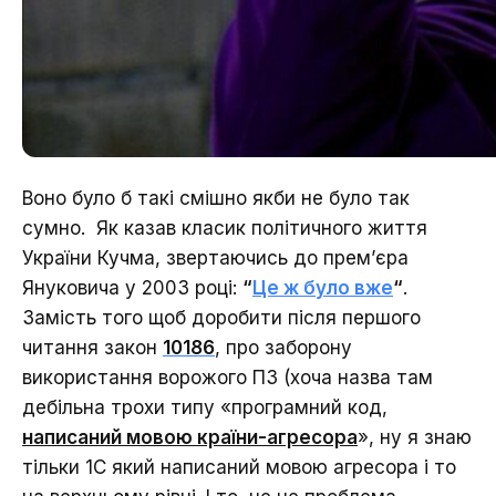
Воно було б такі смішно якби не було так
сумно. Як казав класик політичного життя
України Кучма, звертаючись до прем’єра
Януковича у 2003 році:
“
Це ж було вже
“
.
Замість того щоб доробити після першого
читання закон
10186
, про заборону
використання ворожого ПЗ (хоча назва там
дебільна трохи типу «програмний код,
написаний мовою країни-агресора
», ну я знаю
тільки 1С який написаний мовою агресора і то