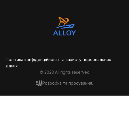
Зворотній
Зворотній
Дякую,
Політика конфіденційності та захисту персональних
даних
повідомлення
© 2023 All rights reserved
Розробка та просування.