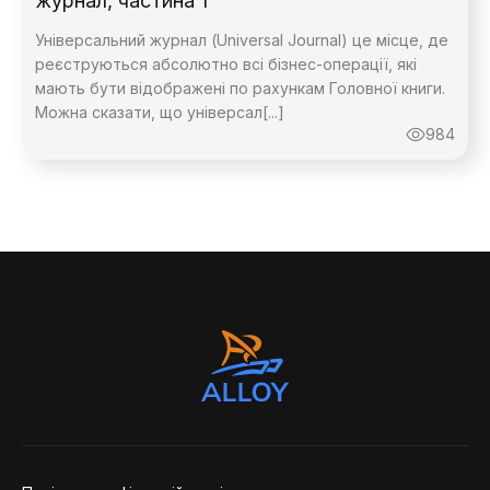
журнал, частина 1
Універсальний журнал (Universal Journal) це місце, де
реєструються абсолютно всі бізнес-операції, які
Зворотній
мають бути відображені по рахункам Головної книги.
Можна сказати, що універсал[...]
984
Дякую,
повідомлення