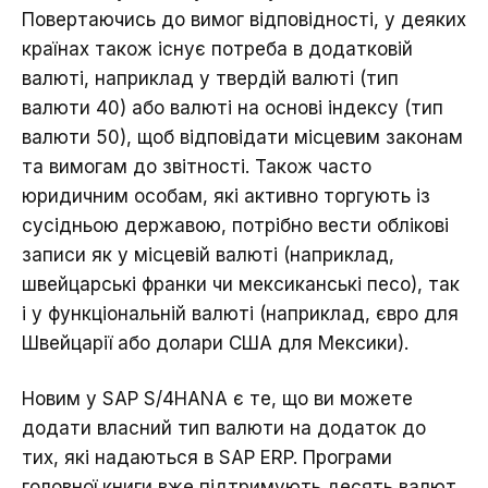
Повертаючись до вимог відповідності, у деяких
країнах також існує потреба в додатковій
валюті, наприклад у твердій валюті (тип
валюти 40) або валюті на основі індексу (тип
валюти 50), щоб відповідати місцевим законам
та вимогам до звітності. Також часто
юридичним особам, які активно торгують із
сусідньою державою, потрібно вести облікові
записи як у місцевій валюті (наприклад,
швейцарські франки чи мексиканські песо), так
і у функціональній валюті (наприклад, євро для
Швейцарії або долари США для Мексики).
Новим у SAP S/4HANA є те, що ви можете
додати власний тип валюти на додаток до
тих, які надаються в SAP ERP. Програми
головної книги вже підтримують десять валют,