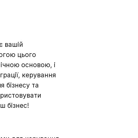
є вашій
могою цього
ічною основою, і
грації, керування
я бізнесу та
ористовувати
ш бізнес!