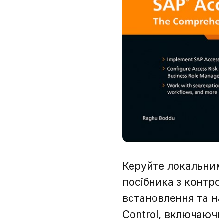
Керуйте локальни
посібника з контро
встановлення та н
Control, включаюч