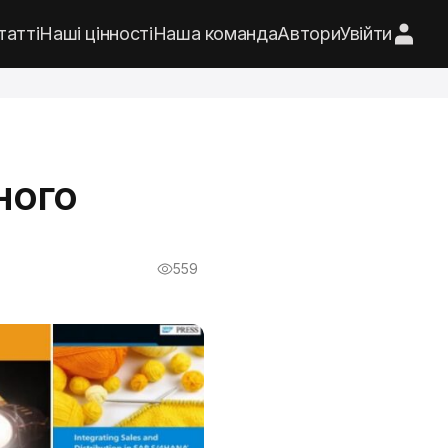
татті
Наші цінності
Наша команда
Автори
Увійти
ного
559