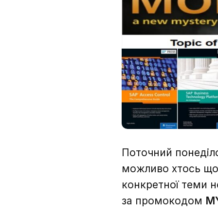
Поточний понеділо
можливо хтось щос
конкретної теми не
за промокодом
M