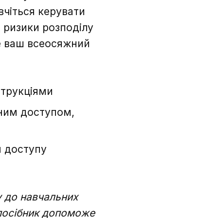
вчіться керувати
 ризики розподілу
Це ваш всеосяжний
струкціями
еним доступом,
м доступу
 до навчальних
 посібник допоможе