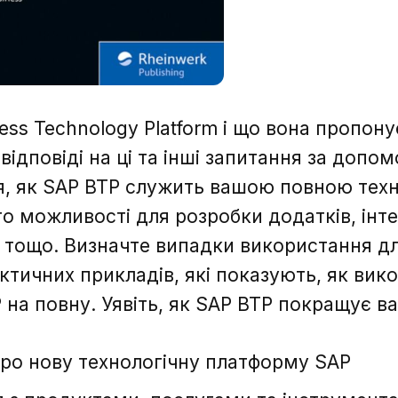
ess Technology Platform і що вона пропону
 відповіді на ці та інші запитання за допо
я, як SAP BTP служить вашою повною техн
го можливості для розробки додатків, інте
 тощо. Визначте випадки використання дл
тичних прикладів, які показують, як вик
 на повну. Уявіть, як SAP BTP покращує ва
про нову технологічну платформу SAP