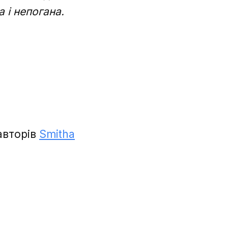
 і непогана.
авторів
Smitha