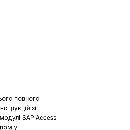
ього повного
нструкцій зі
модулі SAP Access
упом у