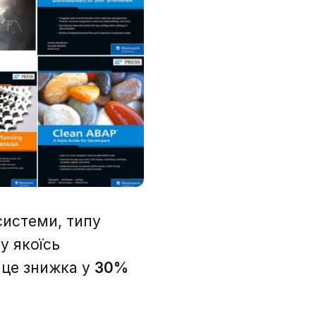
системи, типу
у якоїсь
а це знижка у
30%