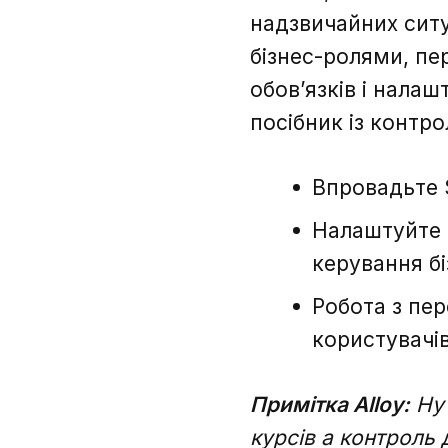
надзвичайних ситу
бізнес-ролями, пе
обов’язків і нала
посібник із контр
Впровадьте S
Налаштуйте 
керування бі
Робота з пер
користувачі
Примітка Alloy:
Ну 
курсів а контроль