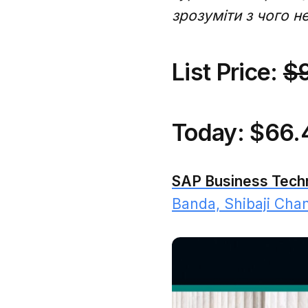
зрозуміти з чого н
List Price:
$
Today: $
66.
SAP Business Techn
Banda, Shibaji Cha