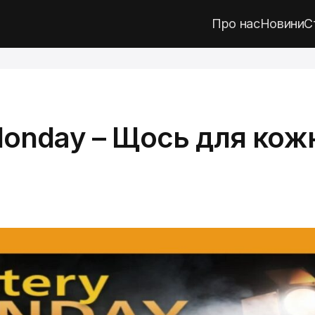
Про нас
Новини
С
onday – Щось для кож