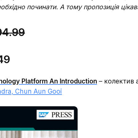
повідомлення надіслано.
еобхідно починати. А тому пропозиція цікава
94.99
49
ology Platform An Introduction
– колектив 
ndra, Chun Aun Gooi