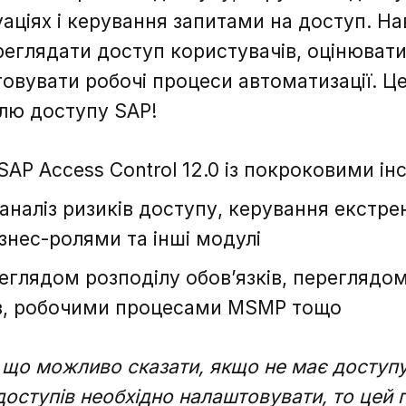
аціях і керування запитами на доступ. На
реглядати доступ користувачів, оцінювати
штовувати робочі процеси автоматизації. 
олю доступу SAP!
AP Access Control 12.0 із покроковими ін
аналіз ризиків доступу, керування екстр
Зворотній зв'язок
знес-ролями та інші модулі
Зворотній зв'язок
еглядом розподілу обов’язків, переглядо
в, робочими процесами MSMP тощо
що можливо сказати, якщо не має доступу
Дякую, ваше
 доступів необхідно налаштовувати, то цей