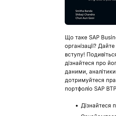
Що таке SAP Busin
організації? Дайте
вступу! Подивітьс
дізнайтеся про йо
даними, аналітики
дотримуйтеся прак
портфоліо SAP BTP
Дізнайтеся 