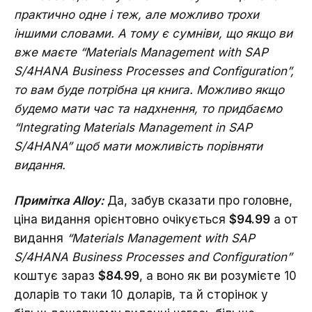
практично одне і теж, але можливо трохи
іншими словами. А тому є сумніви, що якщо ви
вже маєте “Materials Management with SAP
S/4HANA Business Processes and Configuration”,
то вам буде потрібна ця книга. Можливо якщо
будемо мати час та надхнення, то придбаємо
“Integrating Materials Management in SAP
S/4HANA” щоб мати можливість порівняти
видання.
Примітка Alloy:
Да, забув сказати про головне,
Зворотній зв'язок
ціна видання орієнтовно очікується
$94.99
а от
видання
“Materials Management with SAP
S/4HANA Business Processes and Configuration”
Зворотній зв'язок
коштує зараз
$84.99
, а воно як ви розумієте 10
доларів то таки 10 доларів, та й сторінок у