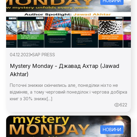
НОВИНИ
04.12.2023
SAP PRESS
Mystery Monday - Джавад Ахтар (Jawad
Akhtar)
Поточні знижки скінчились але, понеділки ніхто не
відміняв, а тому черговий понеділок і чергова добірка
книг з 30% знижк[...]
622
НОВИНИ