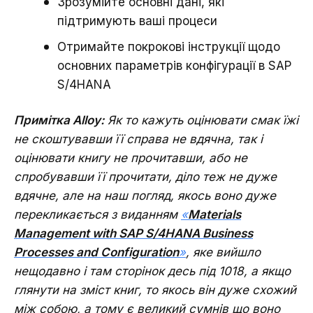
Зрозумійте основні дані, які
підтримують ваші процеси
Отримайте покрокові інструкції щодо
основних параметрів конфігурації в SAP
S/4HANA
Примітка Alloy:
Як то кажуть оцінювати смак їжі
не скоштувавши її справа не вдячна, так і
оцінювати книгу не прочитавши, або не
спробувавши її прочитати, діло теж не дуже
вдячне, але на наш погляд, якось воно дуже
перекликається з виданням
«
Materials
Management with SAP S/4HANA Business
Processes and Configuration
»
, яке вийшло
нещодавно і там сторінок десь під 1018, а якщо
глянути на зміст книг, то якось він дуже схожий
між собою, а тому є великий сумнів що воно