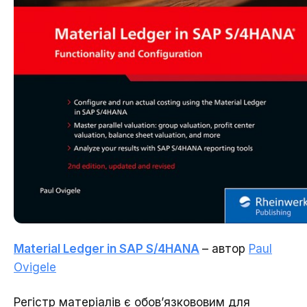
Material Ledger in SAP S/4HANA
– автор
Paul
Ovigele
Регістр матеріалів є обов’язкововим для