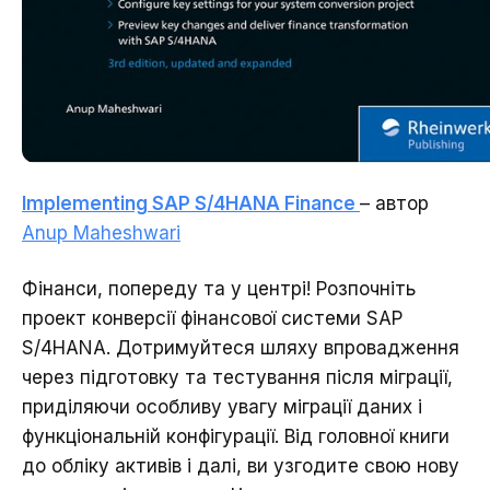
Implementing SAP S/4HANA Finance
– автор
Anup Maheshwari
Фінанси, попереду та у центрі! Розпочніть
проект конверсії фінансової системи SAP
S/4HANA. Дотримуйтеся шляху впровадження
через підготовку та тестування після міграції,
приділяючи особливу увагу міграції даних і
функціональній конфігурації. Від головної книги
до обліку активів і далі, ви узгодите свою нову