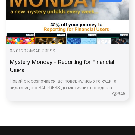
08.01.2024
SAP PRESS
Mystery Monday - Reporting for Financial
Зворотній
Users
Новий рік розпочався, всі повернулись хто куди, а
видавництво SAPPRESS до містичних понеділків.
Зворотній
645
Дякую,
повідомлення