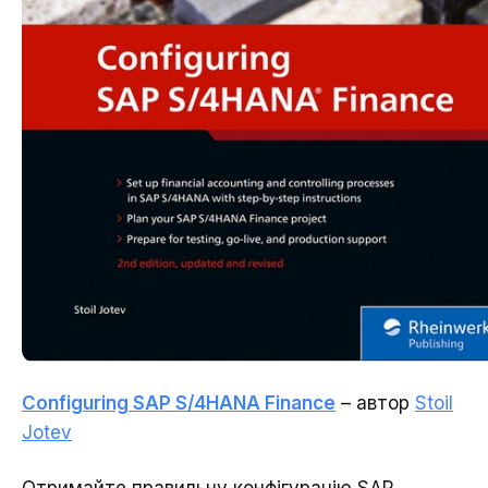
Configuring SAP S/4HANA Finance
– автор
Stoil
Jotev
Отримайте правильну конфігурацію SAP