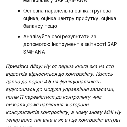
матеріалів у SAP S/4HANA
Основна паралельна оцінка: групова
оцінка, оцінка центру прибутку, оцінка
балансу тощо
Аналізуйте свої результати за
допомогою інструментів звітності SAP
S/4HANA
Примітка Alloy:
Ну от перша книга яка на сто
відсотків відноситься до контролінгу. Колись
давно до версії 4.6 ця функціональність
відносилась до модуля управління запасами,
потім її перемістили до контролінгу чим
визвали деякі нарікання зі сторони
консультантів контролінгу, а чому знову МИ! Ну
тепер воно так вже є як є і це контролінг витрат