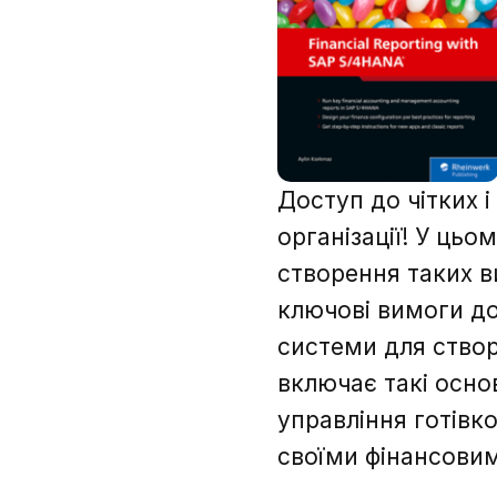
Доступ до чітких і
організації! У ць
створення таких в
ключові вимоги до
системи для створ
включає такі основ
управління готівк
своїми фінансови