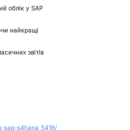
ий облік у SAP
ючи найкращі
асичних звітів
th-sap-s4hana_5416/