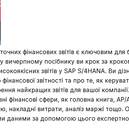
 точних фінансових звітів є ключовим для 
ому вичерпному посібнику ви крок за крок
исокоякісних звітів у SAP S/4HANA. Ви діз
 фінансової звітності та про те, як керув
ення найкращих звітів для вашої компанії
ні фінансові сфери, як головна книга, AP/
ою, накладні витрати, аналіз маржі тощо. 
ми даними за допомогою цього експертног