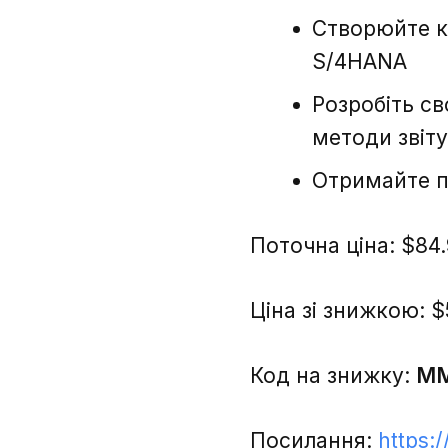
Створюйте кл
S/4HANA
Розробіть с
методи звіт
Отримайте по
Поточна ціна: $84
Ціна зі знижкою: $
Код на знижку:
MM
Посилання:
https: