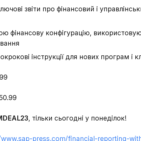
ючові звіти про фінансовий і управлінськ
вою фінансову конфігурацію, використову
ування
крокові інструкції для нових програм і кл
Зворотній зв'язок
Зворотній зв'язок
.99
50.99
Дякую, ваше
DEAL23
, тільки сьогодні у понеділок!
повідомлення надіслано.
//www.sap-press.com/financial-reporting-wi