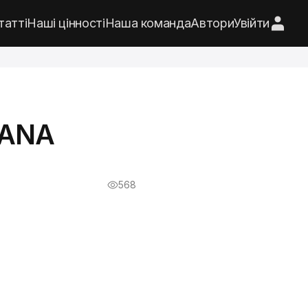
татті
Наші цінності
Наша команда
Автори
Увійти
HANA
568