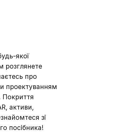
будь-якої
ом розглянете
наєтесь про
ати проектуванням
. Покриття
AR, активи,
Ознайомтеся зі
о посібника!