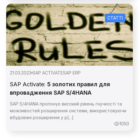
СТАТТІ
21.03.2023
SAP ACTIVATE
SAP ERP
SAP Activate:
5 золотих правил для
впровадження SAP S/4HANA
SAP S/4HANA пропонує високий рівень гнучкості та
Зворотній
можливостей розширення системи, використовуючи
вбудовані розширення у р[...]
1050
Зворотній