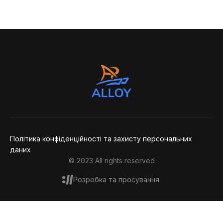
Дякую,
повідомлення
Політика конфіденційності та захисту персональних
даних
© 2023 All rights reserved
Розробка та просування.