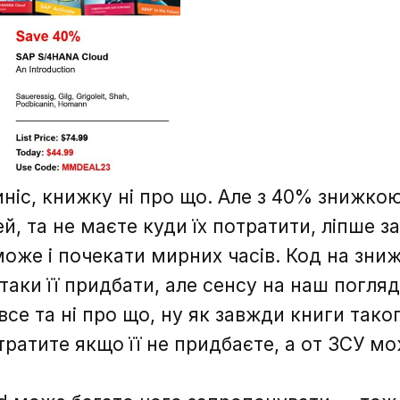
ніс, книжку ні про що. Але з 40% знижко
, та не маєте куди їх потратити, ліпше за
може і почекати мирних часів. Код на зни
таки її придбати, але сенсу на наш погляд
все та ні про що, ну як завжди книги тако
втратите якщо її не придбаєте, а от ЗСУ 