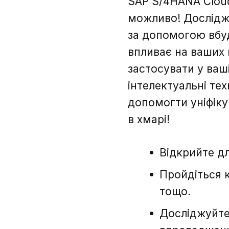
SAP S/4HANA Clou
можливо! Досліджуй
за допомогою вбуд
впливає на ваших 
застосувати у ваш
інтелектуальні те
допомогти уніфіку
в хмарі!
Відкрийте д
Пройдіться 
тощо.
Досліджуйте 