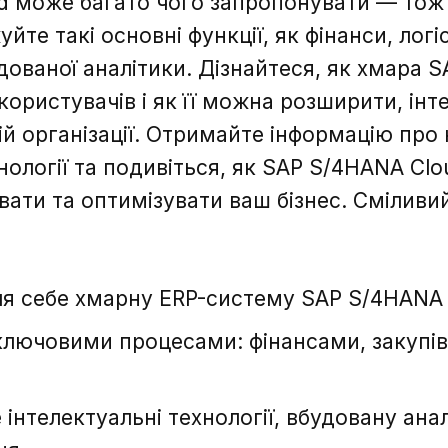
d може багато чого запропонувати — тож 
те такі основні функції, як фінанси, логіс
ованої аналітики. Дізнайтеся, як хмара 
користувачів і як її можна розширити, інт
ій організації. Отримайте інформацію про 
хнології та подивіться, як SAP S/4HANA Cl
вати та оптимізувати ваш бізнес. Сміливий
Зворотній зв'язок
Зворотній зв'язок
ля себе хмарну ERP-систему SAP S/4HANA
ключовими процесами: фінансами, закупі
Дякую, ваше
інтелектуальні технології, вбудовану ана
повідомлення надіслано.