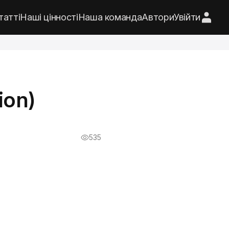
татті
Наші цінності
Наша команда
Автори
Увійти
ion)
535