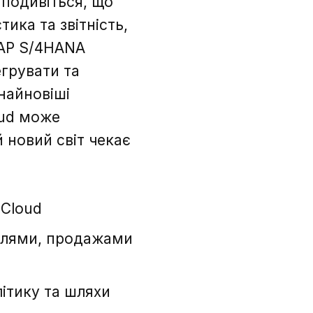
подивіться, що
тика та звітність,
SAP S/4HANA
егрувати та
найновіші
oud може
 новий світ чекає
 Cloud
влями, продажами
літику та шляхи