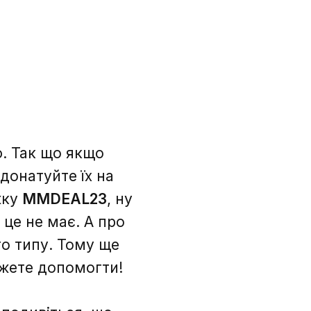
ю. Так що якщо
донатуйте їх на
жку
MMDEAL23
, ну
 це не має. А про
го типу. Тому ще
можете допомогти!