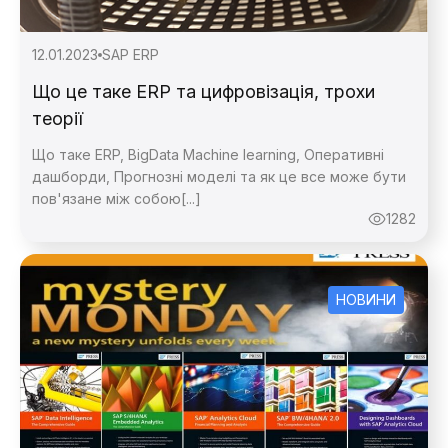
12.01.2023
SAP ERP
Що це таке ERP та цифровізація, трохи
теорії
Що таке ERP, BigData Machine learning, Оперативні
дашборди, Прогнозні моделі та як це все може бути
пов'язане між собою[...]
1282
НОВИНИ