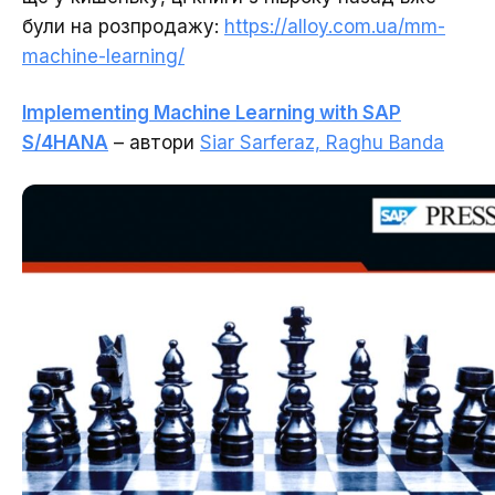
були на розпродажу:
https://alloy.com.ua/mm-
machine-learning/
Implementing Machine Learning with SAP
S/4HANA
– автори
Siar Sarferaz, Raghu Banda