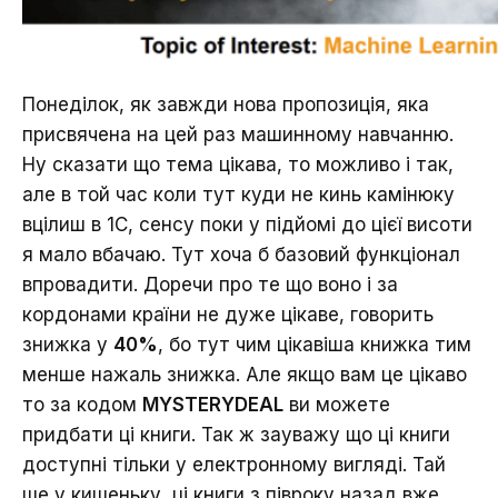
Понеділок, як завжди нова пропозиція, яка
присвячена на цей раз машинному навчанню.
Ну сказати що тема цікава, то можливо і так,
але в той час коли тут куди не кинь камінюку
вцілиш в 1С, сенсу поки у підйомі до цієї висоти
я мало вбачаю. Тут хоча б базовий функціонал
впровадити. Доречи про те що воно і за
кордонами країни не дуже цікаве, говорить
знижка у
40%
, бо тут чим цікавіша книжка тим
менше нажаль знижка. Але якщо вам це цікаво
то за кодом
MYSTERYDEAL
ви можете
придбати ці книги. Так ж зауважу що ці книги
доступні тільки у електронному вигляді. Тай
ще у кишеньку, ці книги з півроку назад вже