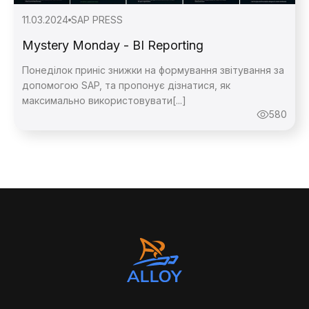
11.03.2024
SAP PRESS
Mystery Monday - BI Reporting
Понеділок приніс знижки на формування звітування за
допомогою SAP, та пропонує дізнатися, як
максимально використовувати[...]
580
Зворотній
Зворотній
Дякую,