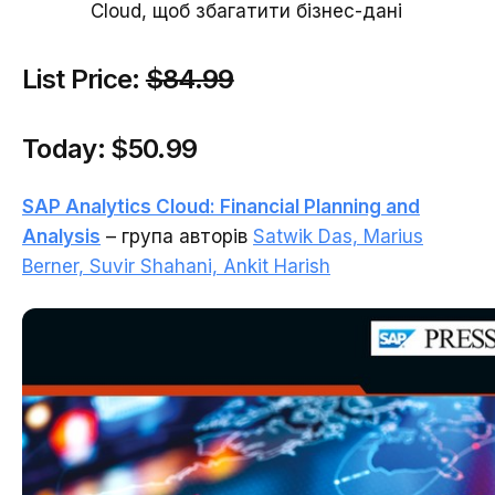
Cloud, щоб збагатити бізнес-дані
List Price:
$84.99
Today:
$50.99
SAP Analytics Cloud: Financial Planning and
Analysis
– група авторів
Satwik Das, Marius
Berner, Suvir Shahani, Ankit Harish