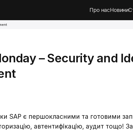
Про нас
Новини
С
ement
nday – Security and Id
ent
ки SAP є першокласними та готовими зап
оризацію, автентифікацію, аудит тощо! За