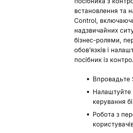
посібника з контро
встановлення та н
Control, включаюч
надзвичайних ситу
бізнес-ролями, пе
обов’язків і нала
посібник із контр
Впровадьте S
Налаштуйте 
керування бі
Робота з пер
користувачі