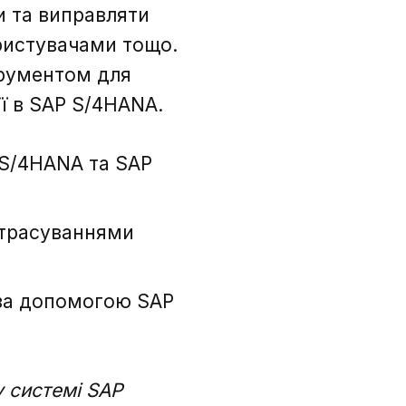
ти та виправляти
ористувачами тощо.
трументом для
ії в SAP S/4HANA.
 S/4HANA та SAP
а трасуваннями
 за допомогою SAP
у системі SAP