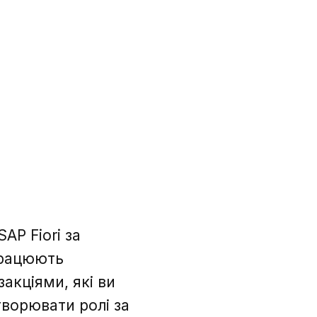
AP Fiori за
працюють
акціями, які ви
ворювати ролі за