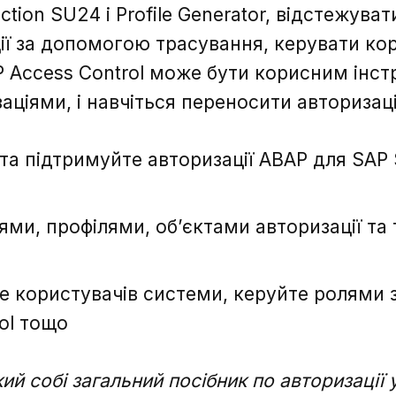
ion SU24 і Profile Generator, відстежува
ції за допомогою трасування, керувати к
P Access Control може бути корисним інс
аціями, і навчіться переносити авторизац
та підтримуйте авторизації ABAP для SAP
ями, профілями, об’єктами авторизації т
е користувачів системи, керуйте ролями
ol тощо
ий собі загальний посібник по авторизації 