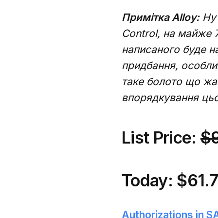
Примітка Alloy:
Ну 
Control, на майже 
написаного буде на
придбання, особлив
таке болото що жа
впорядкування цьо
List Price:
$
Today:
$61.
Authorizations in 