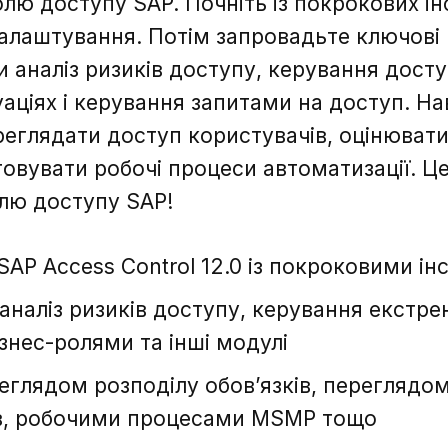
лю доступу SAP. Почніть із покрокових інс
алаштування. Потім запровадьте ключові 
и аналіз ризиків доступу, керування дост
аціях і керування запитами на доступ. На
реглядати доступ користувачів, оцінювати
штовувати робочі процеси автоматизації. 
олю доступу SAP!
AP Access Control 12.0 із покроковими ін
аналіз ризиків доступу, керування екстр
знес-ролями та інші модулі
еглядом розподілу обов’язків, переглядо
в, робочими процесами MSMP тощо