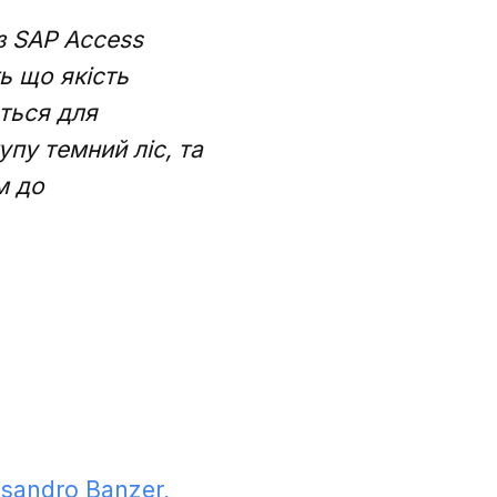
з SAP Access
ь що якість
ється для
пу темний ліс, та
м до
ssandro Banzer,