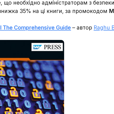
е, що необхідно адміністраторам з безпек
 знижка 35% на ці книги, за промокодом
M
l The Comprehensive Guid
e
– автор
Raghu 