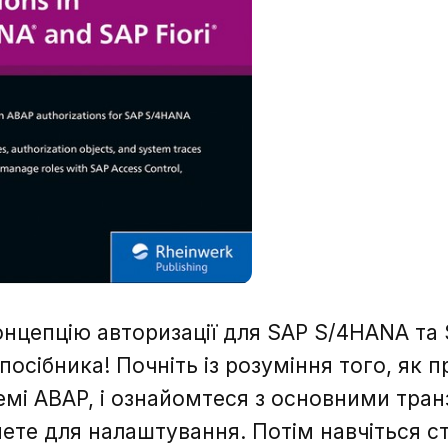
онцепцію авторизації для SAP S/4HANA та S
осібника! Почніть із розуміння того, як 
емі ABAP, і ознайомтеся з основними транз
те для налаштування. Потім навчіться ст