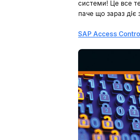
системи! Це все т
паче що зараз діє
SAP Access Contro