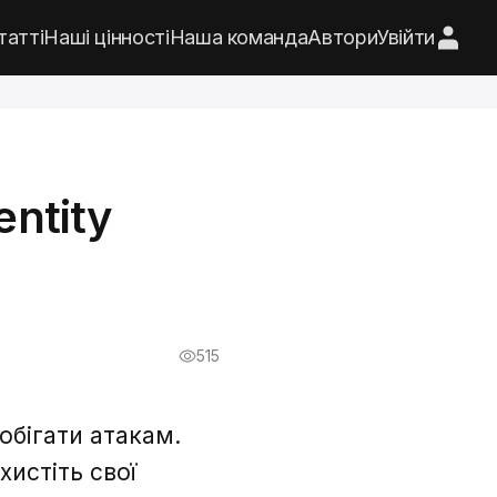
татті
Наші цінності
Наша команда
Автори
Увійти
entity
515
обігати атакам.
хистіть свої