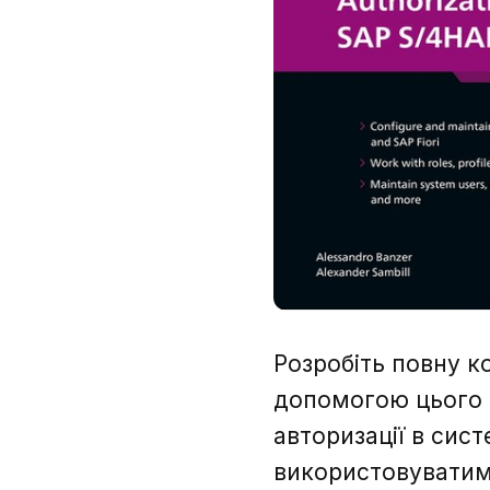
Розробіть повну к
допомогою цього п
авторизації в сист
використовуватиме