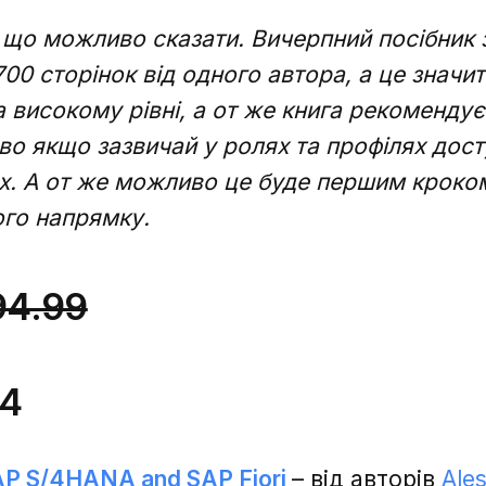
що можливо сказати. Вичерпний посібник 
700 сторінок від одного автора, а це значит
 високому рівні, а от же книга рекоменду
о якщо зазвичай у ролях та профілях досту
х. А от же можливо це буде першим кроко
го напрямку.
Зворотній зв'язок
Зворотній зв'язок
94.99
74
Дякую, ваше
SAP S/4HANA and SAP Fiori
– від авторів
Ale