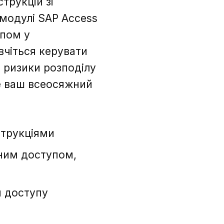
трукцій зі
модулі SAP Access
упом у
вчіться керувати
 ризики розподілу
Це ваш всеосяжний
струкціями
еним доступом,
м доступу