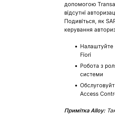
допомогою Transact
відсутні авториза
Подивіться, як SA
керування авториз
Налаштуйте 
Fiori
Робота з рол
системи
Обслуговуйт
Access Contr
Примітка Alloy:
Так