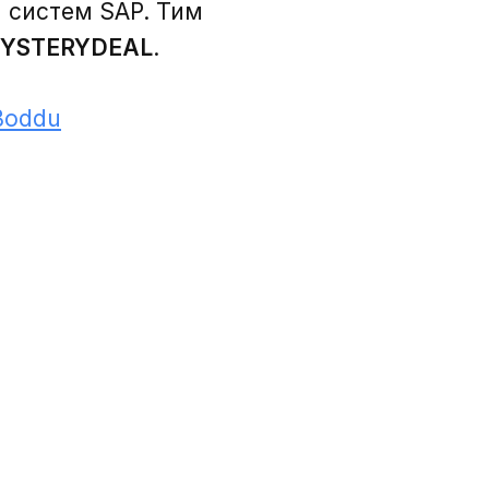
и систем SAP. Тим
YSTERYDEAL
.
Boddu