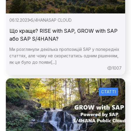
Дякую,
повідомлення
06.12.2023
S/4HANA
SAP CLOUD
Що краще? RISE with SAP, GROW with SAP
або SAP S/4HANA?
Ми розглянули декілька пропозицій SAP у попередніх
статтях, але чому не скористатись одним рішенням,
як це було до появи[...]
1007
СТАТТІ