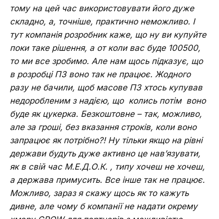
тому на цей час використовувати його дуже
складно, а, точніше, практично неможливо. І
тут компанія розробник каже, що ну ви купуйте
поки таке рішення, а от коли вас буде 100500,
то ми все зробимо. Але нам щось підказує, що
в розробці ПЗ воно так не працює. Жодного
разу не бачили, щоб масове ПЗ хтось купував
недоробленим з надією, що колись потім воно
буде як цукерка. Безкоштовне – так, можливо,
але за гроші, без вказання строків, коли воно
запрацює як потрібно?! Ну тільки якщо на рівні
держави будуть дуже активно це нав’язувати,
як в свій час М.Е.Д.О.К. , типу хочеш не хочеш,
а держава примусить. Все інше так не працює.
Можливо, зараз я скажу щось як то кажуть
дивне, але чому б компанії не надати окрему