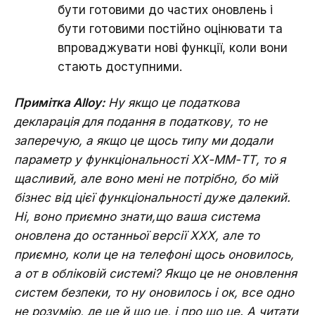
бути готовими до частих оновлень і
бути готовими постійно оцінювати та
впроваджувати нові функції, коли вони
стають доступними.
Примітка Alloy:
Ну якщо це податкова
декларація для подання в податкову, то не
заперечую, а якщо це щось типу ми додали
параметр у функціональності ХХ-ММ-ТТ, то я
щасливий, але воно мені не потрібно, бо мій
бізнес від цієї функціональності дуже далекий.
Ні, воно приємно знати,що ваша система
оновлена до останньої версії ХХХ, але то
приємно, коли це на телефоні щось оновилось,
а от в обліковій системі? Якщо це не оновлення
систем безпеки, то ну оновилось і ок, все одно
не розумію, де це й що це, і про що це. А читати