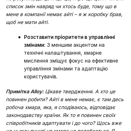
список змін навряд чи хтось буде, тому що в
мене в компанії немає айті – я ж коробку брав,
щоб не мати айті.
Розставити пріоритети в управлінні
змінами
: З меншим акцентом на
технічні налаштування, хмарне
мислення зміщує фокус на ефективне
управління змінами та адаптацію
користувачів.
Примітка Alloy:
Цікаве твердження. А хто це
повинен робити? Айті в мене немає, є там десь
робоча хмара, яка, я сподіваюсь, відповідає
законодавству країни. Як то я повинен своїх
співробітників адаптувати і до чого? Щось вже
на цьому пункті ця хмара не подобається. Я