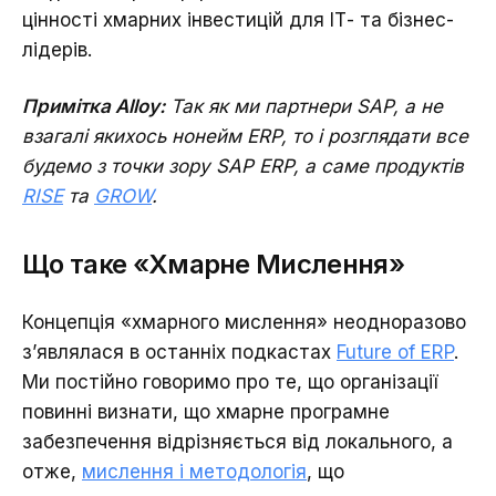
цінності хмарних інвестицій для ІТ- та бізнес-
лідерів.
Примітка Alloy:
Т
ак як ми партнери SAP, а не
взагалі якихось нонейм ERP, то і розглядати все
будемо з точки зору SAP ERP, а саме продуктів
RISE
та
GROW
.
Що таке «Хмарне Мислення»
Концепція «хмарного мислення» неодноразово
з’являлася в останніх подкастах
Future of ERP
.
Ми постійно говоримо про те, що організації
повинні визнати, що хмарне програмне
забезпечення відрізняється від локального, а
отже,
мислення і методологія
, що