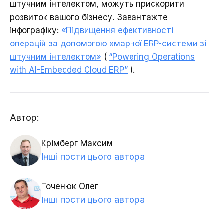
штучним інтелектом, можуть прискорити
розвиток вашого бізнесу. Завантажте
інфографіку:
«Підвищення ефективності
операцій за допомогою хмарної ERP-системи зі
штучним інтелектом»
(
“Powering Operations
with AI-Embedded Cloud ERP”
).
Автор:
Крімберг Максим
Інші пости цього автора
Точенюк Олег
Інші пости цього автора