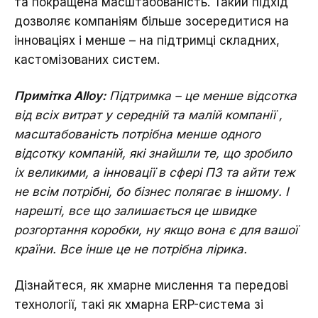
та покращена масштабованість. Такий підхід
дозволяє компаніям більше зосередитися на
інноваціях і менше – на підтримці складних,
кастомізованих систем.
Примітка Alloy:
Підтримка – це менше відсотка
від всіх витрат у середній та малій компанії ,
масштабованість потрібна менше одного
відсотку компаній, які знайшли те, що зробило
іх великими, а інновації в сфері ПЗ та айти теж
не всім потрібні, бо бізнес полягає в іншому. І
нарешті, все що залишається це швидке
розгортання коробки, ну якщо вона є для вашої
країни. Все інше це не потрібна лірика.
Дізнайтеся, як хмарне мислення та передові
технології, такі як хмарна ERP-система зі