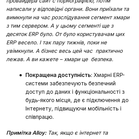
провайдера сайт с порнографією, потім
написали у відповідні органи. Вони приїхали та
вимкнули на час розслідування сегмент хмари
з тим сервером. А у цьому сегменті ще з
десяток ERP було. От було користувачам цих
ERP весело. І так пару тижнів, поки не
увімкнули. А бізнес весь цей час практично
лежав. А ви кажете – хмари це безпека.
Покращена доступність
: Хмарні ERP-
системи забезпечують безпечний
доступ до даних і функціональності з
будь-якого місця, де є підключення до
Інтернету, підвищуючи мобільність і
співпрацю.
Примітка Alloy:
Так, якщо є інтернет та