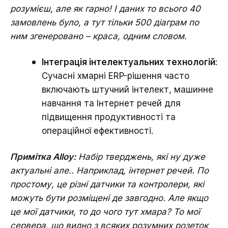
розумієш, але як гарно! І даних то всього 40
замовлень було, а тут тільки 500 діаграм по
ним згенеровано – краса, одним словом.
Інтеграція інтелектуальних технологій
:
Сучасні хмарні ERP-рішення часто
включають штучний інтелект, машинне
навчання та Інтернет речей для
підвищення продуктивності та
операційної ефективності.
Примітка Alloy:
Набір тверджень, які ну дуже
актуальні але.. Наприклад, інтернет речей. По
простому, це різні датчики та контролери, які
можуть бути розміщені де завгодно. Але якщо
це мої датчики, то до чого тут хмара? То мої
сервера, що видно з всяких розумних розеток