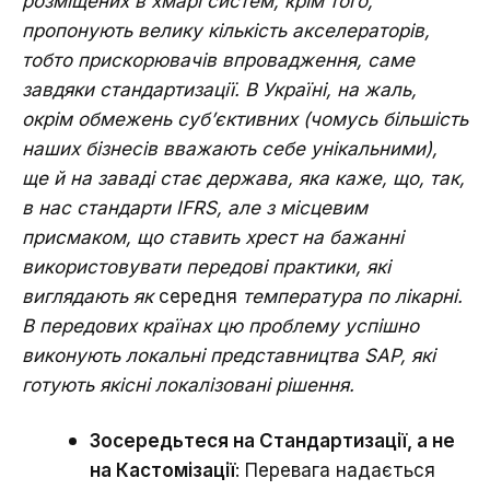
розміщених в хмарі систем, крім того,
пропонують велику кількість акселераторів,
тобто прискорювачів впровадження, саме
завдяки стандартизації. В Україні, на жаль,
окрім обмежень суб’єктивних (чомусь більшість
наших бізнесів вважають себе унікальними),
ще й на заваді стає держава, яка каже, що, так,
в нас стандарти IFRS, але з місцевим
присмаком, що ставить хрест на бажанні
використовувати передові практики, які
виглядають як
середня
температура по лікарні.
В передових країнах цю проблему успішно
виконують локальні представництва SAP, які
готують якісні локалізовані рішення.
Зосередьтеся на Стандартизації, а не
на Кастомізації
: Перевага надається