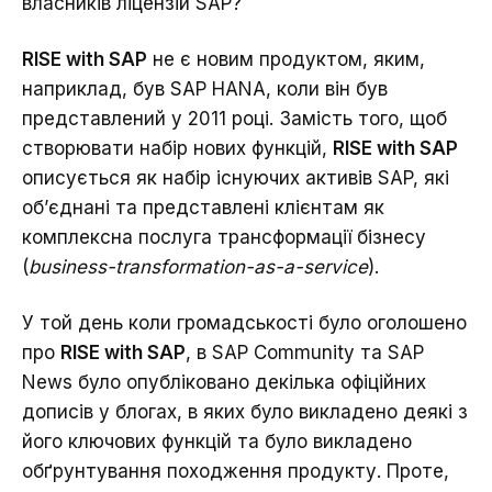
власників ліцензій SAP?
RISE with SAP
не є новим продуктом, яким,
наприклад, був SAP HANA, коли він був
представлений у 2011 році. Замість того, щоб
створювати набір нових функцій,
RISE with SAP
описується як набір існуючих активів SAP, які
об’єднані та представлені клієнтам як
комплексна послуга трансформації бізнесу
(
business-transformation-as-a-service
).
У той день коли громадськості було оголошено
про
RISE with SAP
, в SAP Community та SAP
News було опубліковано декілька офіційних
дописів у блогах, в яких було викладено деякі з
його ключових функцій та було викладено
обґрунтування походження продукту. Проте,