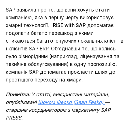
SAP заявила про те, що вони хочуть стати
компанією, яка в першу чергу використовує
хмарні технології, і
RISE with SAP
допомагає
подолати багато перешкод з якими
стикаються багато існуючих локальних клієнтів
і клієнтів SAP ERP. Об’єднавши те, що колись
було різнорідним (наприклад, ліцензування та
технічне обслуговування) в одну пропозицію,
компанія SAP допомагає прокласти шлях до
простішого переходу на хмари.
Примітка:
У статті, використані матеріали,
опубліковані
Шоном Феско (Sean Fesko)
—
старшим координатором з маркетингу SAP
PRESS.