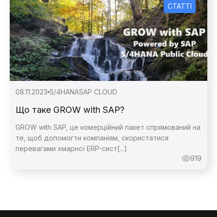
СТАТТІ
08.11.2023
S/4HANA
SAP CLOUD
Що таке GROW with SAP?
Зворотній
GROW with SAP, це комерційний пакет спрямований на
те, щоб допомогти компаніям, скористатися
перевагами хмарної ERP-сист[...]
Зворотній
919
Дякую,