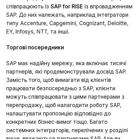
співпрацюють із
SAP for RISE
із впровадженням
SAP. До них належать, наприклад інтегратори
типу Accenture, Capgemini, Cognizant, Deloitte,
EY, Infosys, NTT, та інші.
Торгові посередники
SAP має надійну мережу, яка включає тисячі
партнерів, які продемонстрували досвід SAP.
Замість того, щоб вимагати від клієнтів
працювати безпосередньо з SAP, клієнти
можуть співпрацювати з цими партнерами з
перепродажу, щоб налагодити роботу SAP,
налаштувати пропозицію відповідно до
конкретних бізнес-вимог тощо. Багато
системних інтеграторів, перелічених у розділі
вище, вважаються партнерами SAP. Але ви