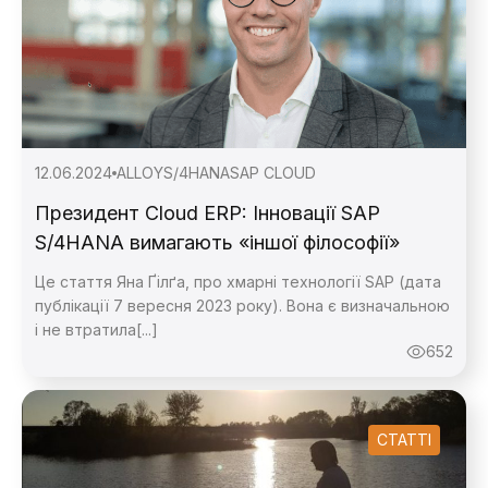
Дякую, ваше
повідомлення надіслано.
12.06.2024
ALLOY
S/4HANA
SAP CLOUD
Президент Cloud ERP: Інновації SAP
S/4HANA вимагають «іншої філософії»
Це стаття Яна Ґілґа, про хмарні технології SAP (дата
публікації 7 вересня 2023 року). Вона є визначальною
і не втратила[...]
652
СТАТТІ