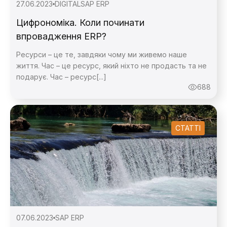
27.06.2023
DIGITAL
SAP ERP
Цифрономіка. Коли починати
впровадження ERP?
Ресурси – це те, завдяки чому ми живемо наше
життя. Час – це ресурс, який ніхто не продасть та не
подарує. Час – ресурс[...]
688
СТАТТІ
07.06.2023
SAP ERP