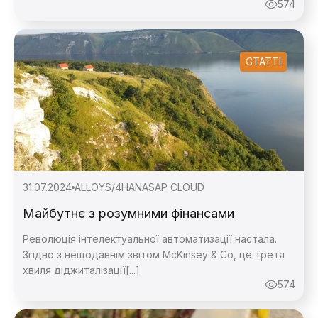
574
СТАТТІ
31.07.2024
ALLOY
S/4HANA
SAP CLOUD
Майбутнє з розумними фінансами
Революція інтелектуальної автоматизації настала.
Згідно з нещодавнім звітом McKinsey & Co, це третя
хвиля діджиталізації[...]
574