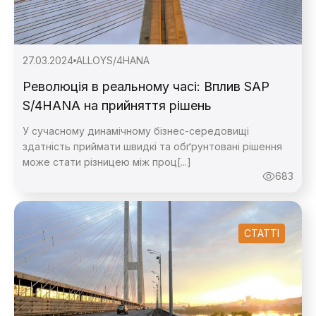
27.03.2024
ALLOY
S/4HANA
Революція в реальному часі: Вплив SAP
S/4HANA на прийняття рішень
У сучасному динамічному бізнес-середовищі
здатність приймати швидкі та обґрунтовані рішення
може стати різницею між проц[...]
683
СТАТТІ