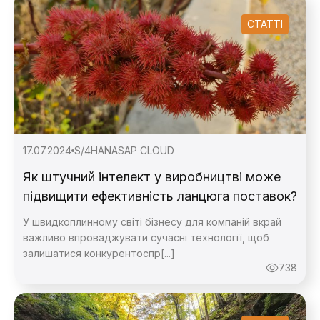
СТАТТІ
17.07.2024
S/4HANA
SAP CLOUD
Як штучний інтелект у виробництві може
підвищити ефективність ланцюга поставок?
У швидкоплинному світі бізнесу для компаній вкрай
важливо впроваджувати сучасні технології, щоб
залишатися конкурентоспр[...]
738