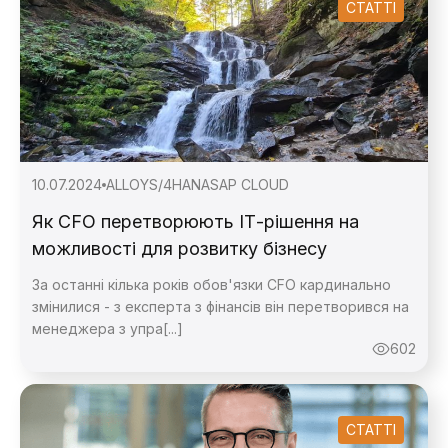
СТАТТІ
10.07.2024
ALLOY
S/4HANA
SAP CLOUD
Як CFO перетворюють ІТ-рішення на
можливості для розвитку бізнесу
Зворотній зв'язок
За останні кілька років обов'язки CFO кардинально
змінилися - з експерта з фінансів він перетворився на
менеджера з упра[...]
602
Зворотній зв'язок
СТАТТІ