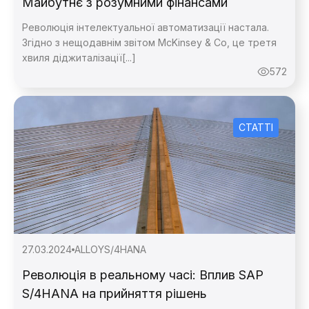
Майбутнє з розумними фінансами
Революція інтелектуальної автоматизації настала.
Згідно з нещодавнім звітом McKinsey & Co, це третя
хвиля діджиталізації[...]
572
СТАТТІ
27.03.2024
ALLOY
S/4HANA
Революція в реальному часі: Вплив SAP
S/4HANA на прийняття рішень