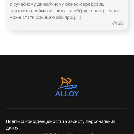
У сучасному динамічному бізнес-середовищі
здатність приймати швидкі та обґрунтовані рішення
може стати різницею між проц[...]
681
Зворотній
Зворотній
Дякую,
повідомлення
Політика конфіденційності та захисту персональних
даних