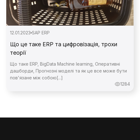
12.01.2023
SAP ERP
Що це таке ERP та цифровізація, трохи
теорії
Що таке ERP, BigData Machine learning, Оперативні
дашборди, Прогнозні моделі та як це все може бути
пов'язане між собою[...]
1284
Зворотній
Зворотній