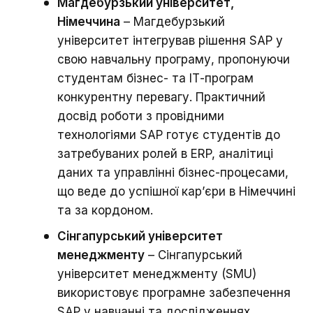
Магдебурзький університет,
Німеччина
– Магдебурзький
університет інтегрував рішення SAP у
свою навчальну програму, пропонуючи
студентам бізнес- та ІТ-програм
конкурентну перевагу. Практичний
досвід роботи з провідними
технологіями SAP готує студентів до
затребуваних ролей в ERP, аналітиці
даних та управлінні бізнес-процесами,
що веде до успішної кар’єри в Німеччині
та за кордоном.
Сінгапурський університет
менеджменту
– Сінгапурський
університет менеджменту (SMU)
використовує програмне забезпечення
SAP у навчанні та дослідженнях,