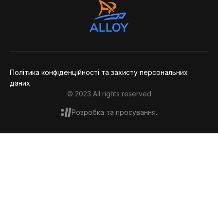
Дякую,
повідомлення
Політика конфіденційності та захисту персональних
даних
© 2023 All rights reserved
Розробка та просування.