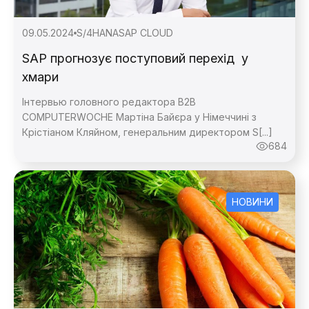
09.05.2024
S/4HANA
SAP CLOUD
SAP прогнозує поступовий перехід у
хмари
Інтервью головного редактора B2B
COMPUTERWOCHE Мартіна Байєра у Німеччині з
Крістіаном Кляйном, генеральним директором S[...]
684
НОВИНИ