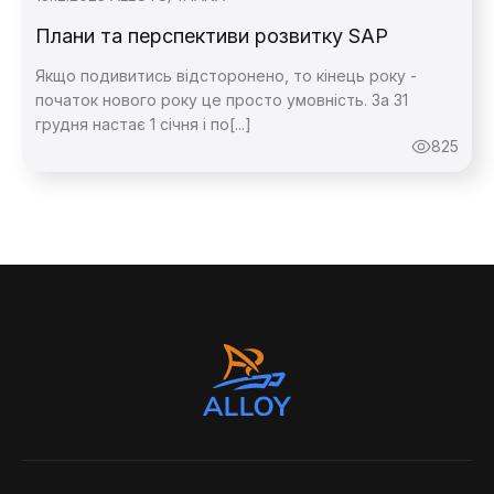
Плани та перспективи розвитку SAP
Якщо подивитись відсторонено, то кінець року -
початок нового року це просто умовність. За 31
грудня настає 1 січня і по[...]
825
Зворотній
Зворотній
Дякую,
повідомлення