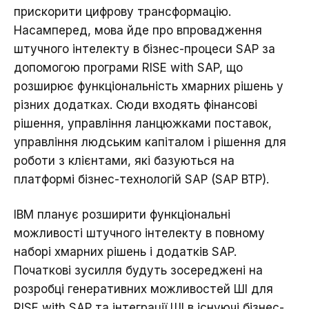
прискорити цифрову трансформацію.
Насамперед, мова йде про впровадження
штучного інтелекту в бізнес-процеси SAP за
допомогою програми RISE with SAP, що
розширює функціональність хмарних рішень у
різних додатках. Сюди входять фінансові
рішення, управління ланцюжками поставок,
управління людським капіталом і рішення для
роботи з клієнтами, які базуються на
платформі бізнес-технологій SAP (SAP BTP).
IBM планує розширити функціональні
можливості штучного інтелекту в повному
наборі хмарних рішень і додатків SAP.
Початкові зусилля будуть зосереджені на
розробці генеративних можливостей ШІ для
RISE with SAP та інтеграції ШІ в існуючі бізнес-