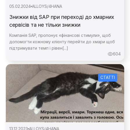
05.02.2024
ALLOY
S/4HANA
Знижки від SAP при переході до хмарних
сервісів та не тільки знижки
Компанія SAP, пропонує «фінансові стимули», щоб
допомогти кожному клієнту перейти до хмари щоб
підтримувати темп і рівен[...]
604
СТАТТІ
13.12.2023
ALLOY
S/4HANA