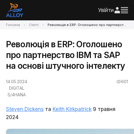
Увійти
Головна
Статті
Революція в ERP: Оголошено про партнерство IBM та SAP на основі штучного інтелекту
Революція в ERP: Оголошено
про партнерство IBM та SAP
на основі штучного інтелекту
14.05.2024
601
DIGITAL
S/4HANA
Steven Dickens
та
Keith Kirkpatrick
9 травня
2024