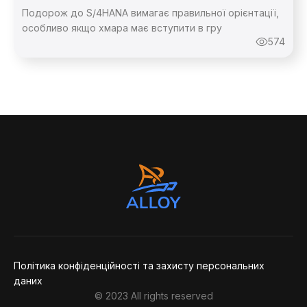
Подорож до S/4HANA вимагає правильної орієнтації,
особливо якщо хмара має вступити в гру
574
Зворотній
Зворотній
Дякую,
повідомлення
Політика конфіденційності та захисту персональних
даних
© 2023 All rights reserved