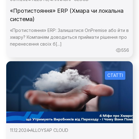
«Протистояння» ERP (Хмара чи локальна
система)
«Протистояння» ERP: Залишатися OnPremise або йти в
хмару? Компаніям доводиться приймати рішення про
перенесення своїх б[...]
556
СТАТТІ
11.12.2024
ALLOY
SAP CLOUD