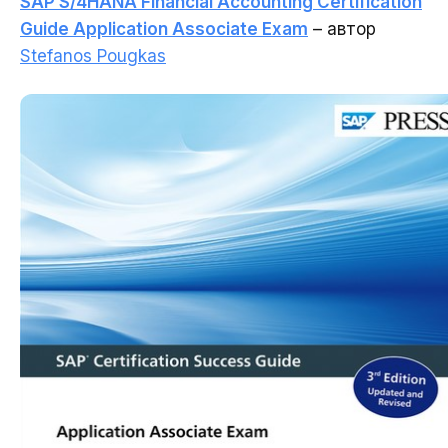
SAP S/4HANA Financial Accounting Certification
Зворотній зв'язок
Guide Application Associate Exam
– автор
Stefanos Pougkas
Зворотній зв'язок
Дякую, ваше
повідомлення надіслано.