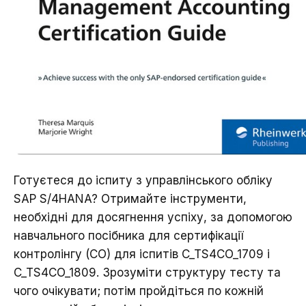
Готуєтеся до іспиту з управлінського обліку
SAP S/4HANA? Отримайте інструменти,
необхідні для досягнення успіху, за допомогою
навчального посібника для сертифікації
контролінгу (CO) для іспитів C_TS4CO_1709 і
C_TS4CO_1809. Зрозуміти структуру тесту та
чого очікувати; потім пройдіться по кожній