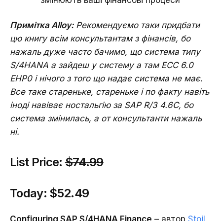
змінюють ваші фінансові процеси
Примітка Alloy:
Рекомендуємо таки придбати
цю книгу всім консультантам з фінансів, бо
нажаль дуже часто бачимо, що система типу
S/4HANA а зайдеш у систему а там ECC 6.0
EHP0 і нічого з того що надає система не має.
Все таке стареньке, стареньке і по факту навіть
іноді навіває ностальгію за SAP R/3 4.6C, бо
система змінилась, а от консультанти нажаль
ні.
List Price:
$74.99
Today:
$52.49
Configuring SAP S/4HANA Finance
– автор
Stoil