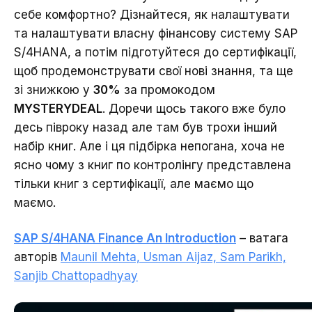
себе комфортно? Дізнайтеся, як налаштувати
та налаштувати власну фінансову систему SAP
S/4HANA, а потім підготуйтеся до сертифікації,
щоб продемонструвати свої нові знання, та ще
зі знижкою у
30%
за промокодом
MYSTERYDEAL
. Доречи щось такого вже було
десь півроку назад але там був трохи інший
набір книг. Але і ця підбірка непогана, хоча не
ясно чому з книг по контролінгу представлена
тільки книг з сертифікації, але маємо що
маємо.
SAP S/4HANA Finance An Introduction
– ватага
авторів
Maunil Mehta, Usman Aijaz, Sam Parikh,
Sanjib Chattopadhyay