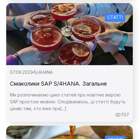
Дякую,
СТАТТІ
повідомлення
07.09.2023
S/4HANA
Смаколики SAP S/4HANA. Загальне
Ми розпочинаємо цикл статей про новітню версію
SAP простою мовою. Сподіваємось, ці статті будуть
цікаві тим, хто вже пра[...]
707