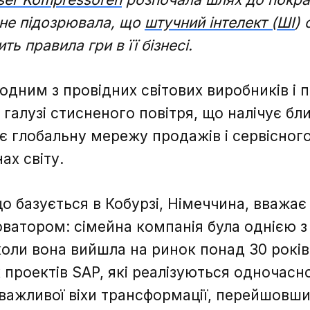
 не підозрювала, що
штучний інтелект (ШІ
)
ь правила гри в її бізнесі.
 одним з провідних світових виробників і 
 галузі стисненого повітря, що налічує бл
має глобальну мережу продажів і сервісног
ах світу.
що базується в Кобурзі, Німеччина, вважає
новатором: сімейна компанія була однією з
коли вона вийшла на ринок понад 30 років 
 проектів SAP, які реалізуються одночас
 важливої віхи трансформації, перейшовши