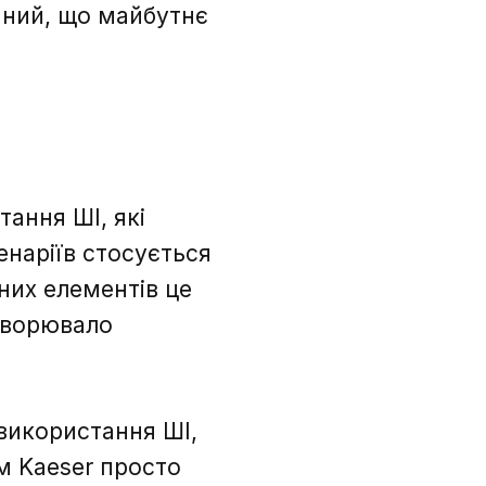
аний, що майбутнє
ання ШІ, які
енаріїв стосується
них елементів це
створювало
використання ШІ,
м Kaeser просто