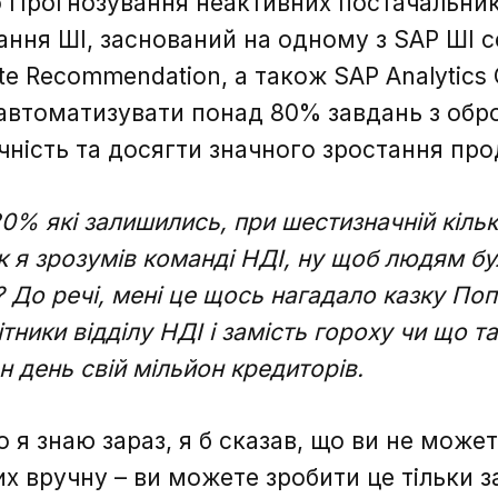
 Прогнозування неактивних постачальник
ння ШІ, заснований на одному з SAP ШІ се
bute Recommendation, а також SAP Analytics
автоматизувати понад 80% завдань з обр
чність та досягти значного зростання про
20% які залишились, при шестизначній кільк
к я зрозумів команді НДІ, ну щоб людям б
 До речі, мені це щось нагадало казку Поп
ітники відділу НДІ і замість гороху чи що т
 день свій мільйон кредиторів.
о я знаю зараз, я б сказав, що ви не може
них вручну – ви можете зробити це тільки 