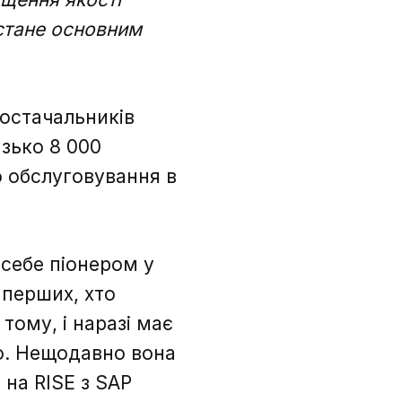
 стане основним
постачальників
изько 8 000
о обслуговування в
 себе піонером у
 перших, хто
тому, і наразі має
но. Нещодавно вона
 на RISE з SAP