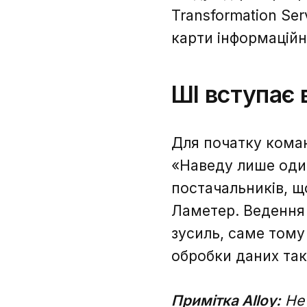
Transformation Se
карти інформаційно
ШІ вступає 
Для початку коман
«Наведу лише один
постачальників, щ
Ламетер. Ведення
зусиль, саме тому
обробки даних та
Примітка Alloy:
Не