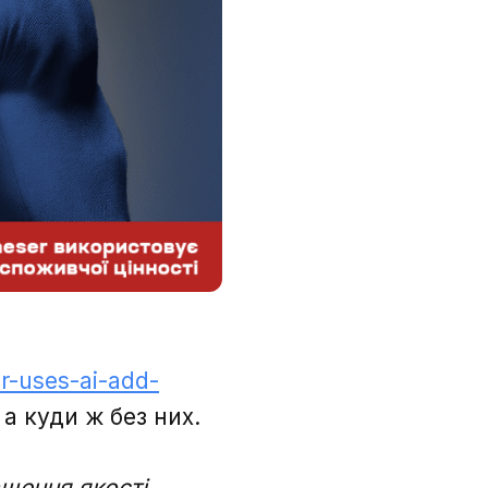
r-uses-ai-add-
 а куди ж без них.
щення якості