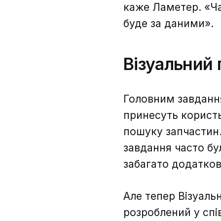
каже Ламетер. «Ча
буде за даними».
Візуальний
Головним завдання
принесуть користь
пошуку запчастин.
завдання часто бу
забагато додатков
Але тепер Візуаль
розроблений у спі