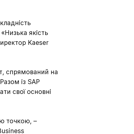
кладність
 «Низька якість
директор Kaeser
т, спрямований на
Разом із SAP
ати свої основні
ою точкою, –
Business