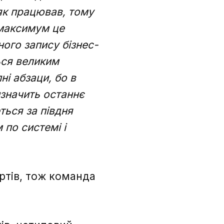
 як працював, тому
 максимум це
ого запису бізнес-
ься великим
ні абзаци, бо в
значить останнє
ься за півдня
по системі і
ртів, тож команда