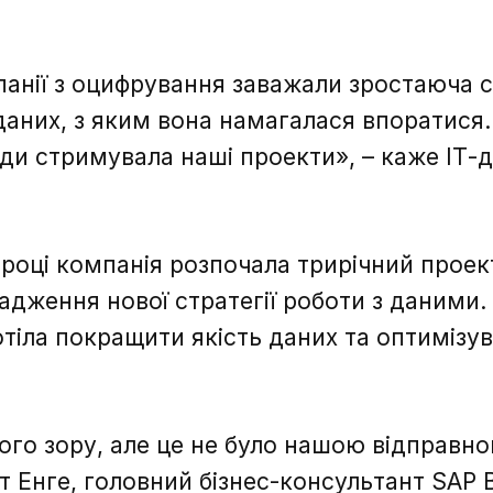
анії з оцифрування заважали зростаюча с
даних, з яким вона намагалася впоратися.
и стримувала наші проекти», – каже ІТ-
році компанія розпочала трирічний проек
адження нової стратегії роботи з даними. 
отіла покращити якість даних та оптимізув
шого зору, але це не було нашою відправн
т Енге, головний бізнес-консультант SAP 