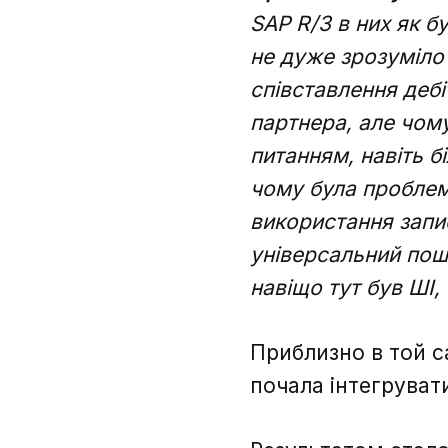
SAP R/3 в них як 
не дуже зрозуміло
співставлення деб
партнера, але чом
питанням, навіть б
чому була проблем
використання запи
універсальний пош
навіщо тут був ШІ,
Приблизно в той с
почала інтегруват