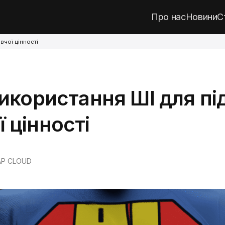
Про нас
Новини
С
вчої цінності
використання ШІ для п
 цінності
AP CLOUD