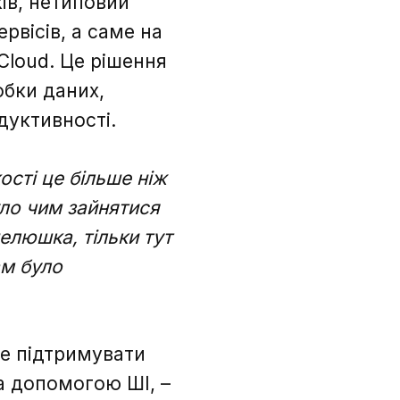
ів, нетиповий
рвісів, а саме на
 Cloud. Це рішення
обки даних,
дуктивності.
ості це більше ніж
уло чим зайнятися
елюшка, тільки тут
ам було
те підтримувати
за допомогою ШІ, –