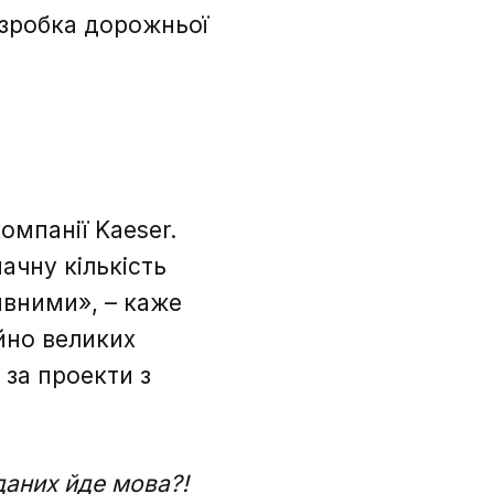
озробка дорожньої
омпанії Kaeser.
ачну кількість
ивними», – каже
йно великих
 за проекти з
аних йде мова?!