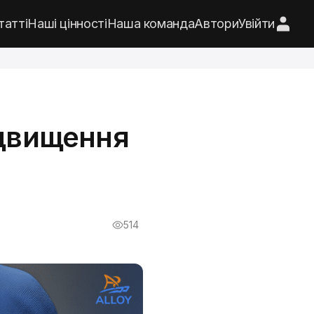
татті
Наші цінності
Наша команда
Автори
Увійти
ідвищення
514