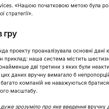
rvices. «Нашою початковою метою була р
ї стратегії».
в гру
да проекту проаналізувала основні дані к
 приклад: наша система містить шестизн
Зворотній зв'язок
Зворотній зв'язок
онайменше дві третини з яких були неакт
 цих даних вручну вимагало б непропорці
 багато компаній не наважуються братися
кого масштабу.
Дякую, ваше
 дуже зрозуміло про яке введення
вручну
д