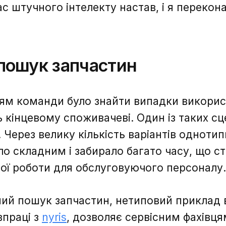
с штучного інтелекту настав, і я перекон
 пошук запчастин
м команди було знайти випадки використ
 кінцевому споживачеві. Один із таких сц
 Через велику кількість варіантів однотип
ло складним і забирало багато часу, що 
ої роботи для обслуговуючого персоналу.
ний пошук запчастин, нетиповий приклад 
впраці з
nyris
, дозволяє сервісним фахівця