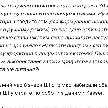
повідомлення надіслано.
було озвучено
спочатку
статті вже років 30
 що і куди вони хотіли вводити руками. Ну
ітора з
кредитором
для формування основн
у в ручному режимі, то все одно залишаєт
ільше стало цікавим якщо прочитати наступ
а не зрозуміло? Написати програму яка ви
су кредитора в документах системи? Пишет
ук використання запису кредитора загалом 
 те ще питання?!
амий час бізнеси ШІ стрімко набирали обе
и ШІ у стратегію роботи з даними Kaeser.