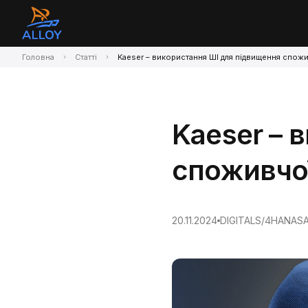
Головна
Статті
Kaeser – використання ШІ для підвищення спожи
Kaeser – 
споживчої
20.11.2024
DIGITAL
S/4HANA
S