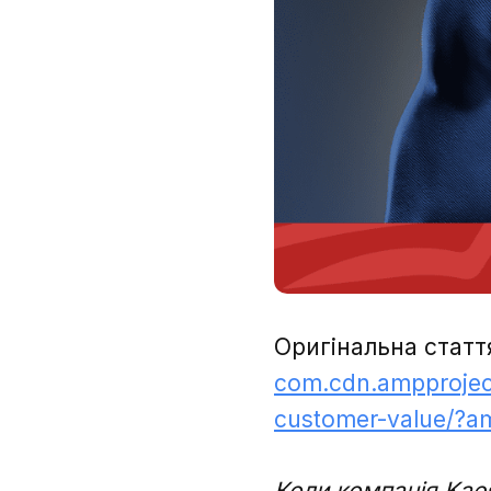
Оригінальна статт
com.cdn.ampprojec
customer-value/?a
Коли компанія
Kae