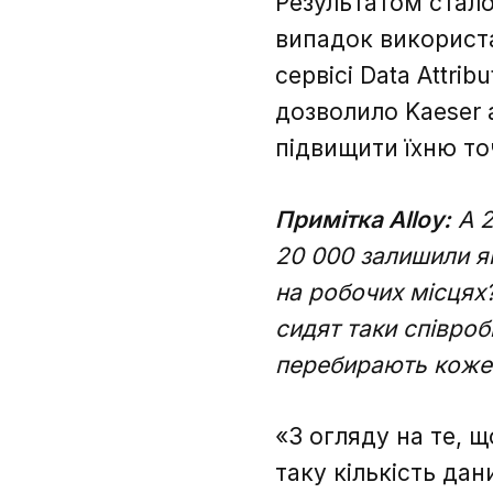
Результатом стало
випадок використа
сервісі Data Attri
дозволило Kaeser 
підвищити їхню то
Примітка Alloy:
А 
20 000 залишили я
на робочих місцях?
сидят таки співроб
перебирають кожен
«З огляду на те, щ
таку кількість да