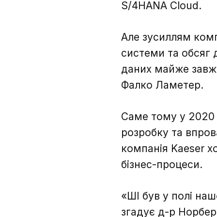
S/4HANA Cloud.
Але зусиллям комп
системи та обсяг 
даних майже завжд
Фалко Ламетер.
Саме тому у 2020 
розробку та впров
компанія Kaeser х
бізнес-процеси.
«ШІ був у полі на
згадує д-р Норбер