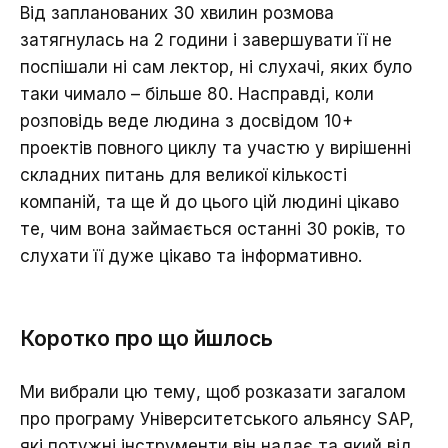
Від запланованих 30 хвилин розмова
затягнулась на 2 години і завершувати її не
поспішали ні сам лектор, ні слухачі, яких було
таки чимало – більше 80. Насправді, коли
розповідь веде людина з досвідом 10+
проектів повного циклу та участю у вирішенні
складних питань для великої кількості
компаній, та ще й до цього цій людині цікаво
те, чим вона займається останні 30 років, то
слухати її дуже цікаво та інформативно.
Коротко про що йшлось
Ми вибрали цю тему, щоб розказати загалом
про програму Університетського альянсу SAP,
які потужні інструменти він надає та який від