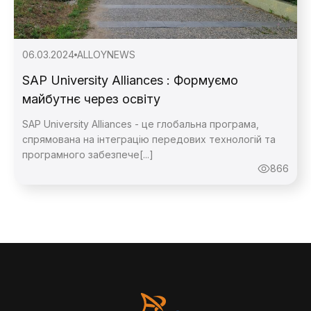
06.03.2024
ALLOY
NEWS
SAP University Alliances : Формуємо
майбутнє через освіту
SAP University Alliances - це глобальна програма,
Зворотній
спрямована на інтеграцію передових технологій та
програмного забезпече[...]
866
Зворотній
Дякую,
повідомлення