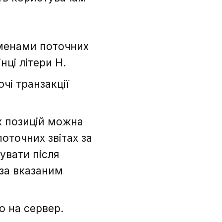
 іменами поточних
нці літери H.
чі транзакції
х позицій можна
поточних звітах за
увати після
 за вказаним
о на сервер.