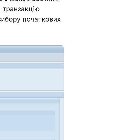
о транзакцію
н вибору початкових