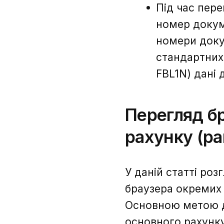
Під час пере
номер докуме
номери докум
стандартних 
FBL1N) дані 
Перегляд б
рахунку (ра
У даній статті роз
браузера окремих п
Основною метою де
основного рахунку