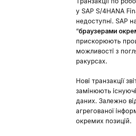
Транзакції по робо
у SAP S/4HANA Fin
недоступні. SAP на
“
браузерами окрем
прискорюють проце
можливості з погл
ракурсах.
Нові транзакції зв
замінюють існуючі
даних. Залежно ві
агрегованої інфор
окремих позицій.