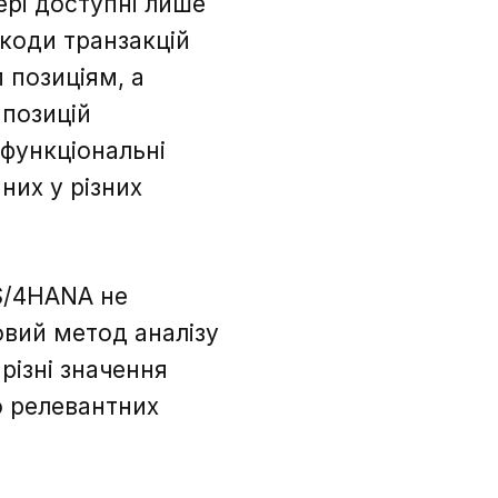
ері доступні лише
 коди транзакцій
 позиціям, а
 позицій
 функціональні
них у різних
 S/4HANA не
овий метод аналізу
різні значення
о релевантних