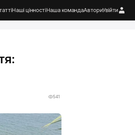
татті
Наші цінності
Наша команда
Автори
Увійти
тя:
541