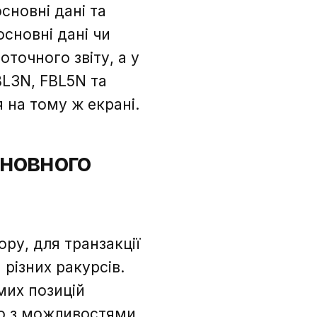
сновні дані та
сновні дані чи
точного звіту, а у
BL3N, FBL5N та
 на тому ж екрані.
сновного
ору, для транзакції
я різних ракурсів.
мих позицій
но з можливостями