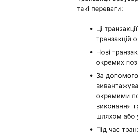
такі переваги:
Ці транзакці
транзакцій о
Нові транзак
окремих пози
За допомого
вивантажуват
окремими по
виконання т
шляхом або 
Під час тран