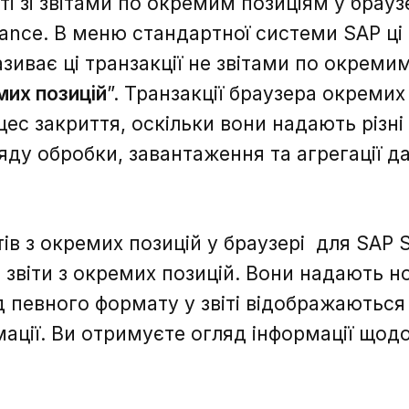
ті зі звітами по окремим позиціям у брауз
ance. В меню стандартної системи SAP ці
зиває ці транзакції не звітами по окремим
их позицій
”. Транзакції браузера окремих
с закриття, оскільки вони надають різні
яду обробки, завантаження та агрегації да
ітів з окремих позицій у браузері для SAP
 звіти з окремих позицій. Вони надають н
д певного формату у звіті відображаються 
мації. Ви отримуєте огляд інформації щод