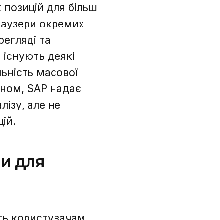
позицій для більш
браузери окремих
регляді та
 існують деякі
льність масової
ином, SAP надає
лізу, але не
ій.
ми для
ють користувачам