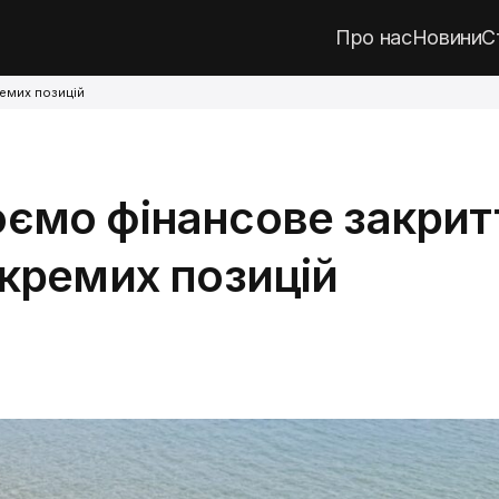
Про нас
Новини
С
емих позицій
ємо фінансове закрит
кремих позицій