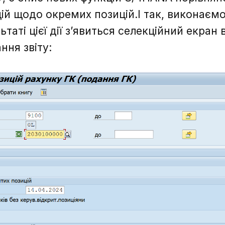
ій щодо окремих позицій.І так, виконаєм
льтаті цієї дії з’явиться селекційний екра
ння звіту: