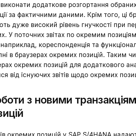
виконати додаткове розгортання обраних 
ції за фактичними даними. Крім того, ці 
ють дуже високий рівень гнучкості при пе
х. У поточних звітах по окремим позиціям
, наприклад, кореспонденція та функціона
упні в браузерах окремих позицій. Таким ч
ерах окремих позицій для додаткового ана
ся від існуючих звітів щодо окремих позиц
боти з новими транзакція
зицій
рів окремих позицій у SAP S/4HANA нада