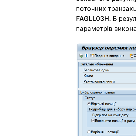
поточних транзакц
FAGLL03H
. В резу
параметрів викона