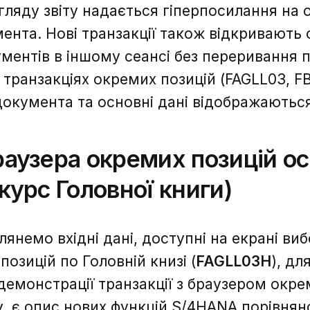
гляду звіту надається гіперпосилання на о
повідомлення надіслано.
нта. Нові транзакції також відкривають о
ентів в іншому сеансі без переривання по
транзакціях окремих позицій (FAGLL03, F
документа та основні дані відображаються
раузера окремих позицій о
курс Головної книги)
глянемо вхідні дані, доступні на екрані виб
озицій по Головній книзі (
FAGLL03H
), дл
монстрації транзакції з браузером окре
, є опис нових функцій S/4HANA порівня