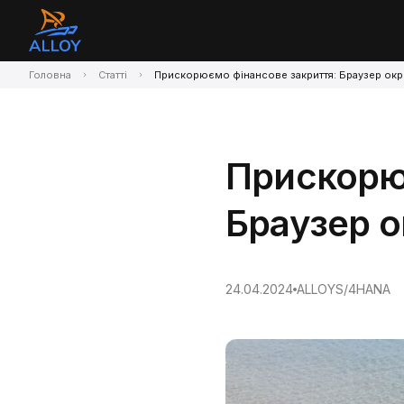
Головна
Статті
Прискорюємо фінансове закриття: Браузер окр
Прискорю
Браузер о
24.04.2024
ALLOY
S/4HANA