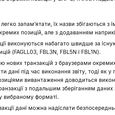
ї легко запам’ятати, їх назви збігаються з
кремих позицій, але з додаванням наприкі
ції виконуються набагато швидше за існую
цій (FAGLL03, FBL3N, FBL5N і FBL1N).
ю нових транзакцій з браузерами окреми
Зворотній зв'язок
Зворотній зв'язок
и дані під час виконання звіту, тоді як у 
зиціями вивантаження доводиться викон
ранзакції з подальшим зберіганням даних
у вибраному форматі.
закції дані можна надіслати безпосереднь
Дякую, ваше