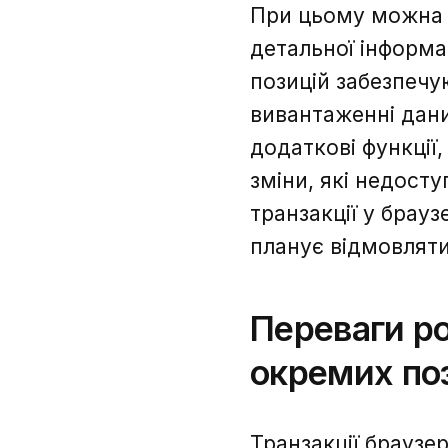
При цьому можна 
детальної інформа
позицій забезпечу
вивантаженні дани
додаткові функції
зміни, які недост
транзакції у брауз
планує відмовляти
Переваги ро
окремих по
Транзакції браузе