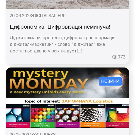
20.06.2023
DIGITAL
SAP ERP
Цифрономіка. Цифровізація неминуча!
Діджиталізація процесів, цифрова трансформація,
діджитал-маркетинг - слово "діджитал" вже
достатньо давно у всіх на вуст[...]
972
НОВИНИ
20.05.2024
SAP PRESS