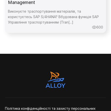
Management
Виконуєте траспортування матеріалів, та
користуєтесь SAP S/4HANA? Вбудована функція SAP
Управління траспортуванням (Tran[...]
600
Зворотній
Зворотній
Дякую,
повідомлення
Політика конфіденційності та захисту персональних