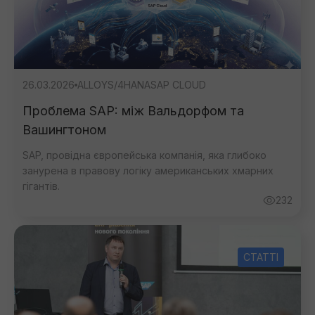
26.03.2026
ALLOY
S/4HANA
SAP CLOUD
Проблема SAP: між Вальдорфом та
Вашингтоном
SAP, провідна європейська компанія, яка глибоко
занурена в правову логіку американських хмарних
гігантів.
232
СТАТТІ