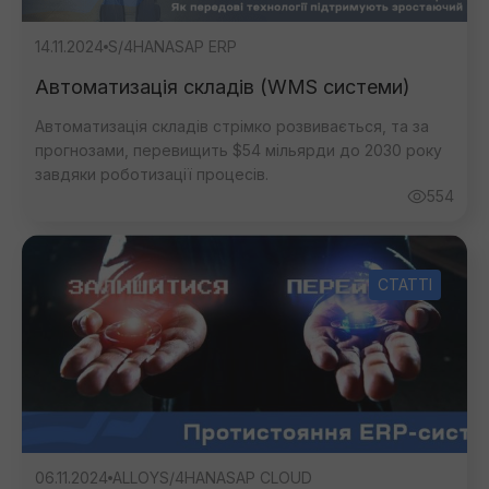
14.11.2024
S/4HANA
SAP ERP
Автоматизація складів (WMS системи)
Автоматизація складів стрімко розвивається, та за
прогнозами, перевищить $54 мільярди до 2030 року
завдяки роботизації процесів.
554
СТАТТІ
06.11.2024
ALLOY
S/4HANA
SAP CLOUD