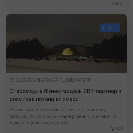
631
СТАТТІ
05.02.2025
S/4HANA
SAP CLOUD
SAP ERP
Старомодна бізнес-модель ERP-партнерів
розмиває потенціал хмари
Зворотній зв'язок
Компанії рідко отримують гнучкість і цифрову
свободу, які обіцяють хмарні рішення. І це завдяки
дуже специфічному підходу.
646
Зворотній зв'язок