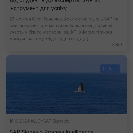
Від студентів до експертів: SAP як
інструмент для успіху
23 жовтня Олег Точенюк, Архітектор рішень SAP та
співзасновник компанії Алой Консалтинг, прийняв
участь у бізнес-марафоні від КПІ в форматі живої
дискусії на тему «Від студентів до[...]
501
СТАТТІ
16.10.2024
ALLOY
SAP Signavio
SAP Signavio Process Intelligence