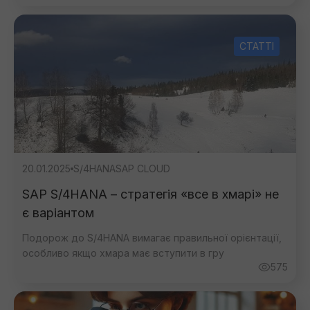
СТАТТІ
Дякую, ваше
повідомлення надіслано.
20.01.2025
S/4HANA
SAP CLOUD
SAP S/4HANA – стратегія «все в хмарі» не
є варіантом
Подорож до S/4HANA вимагає правильної орієнтації,
особливо якщо хмара має вступити в гру
575