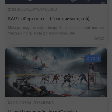
21.08.2025
ALLOY
SAP CLOUD
SAP і кіберспорт... (Теж очима дітей)
Місяць тому, на сайті Liquipedia, з'явилась рейтингова
таблиця по грі Dota 2 з логотипом SAP.
522
СТАТТІ
04.08.2025
ALLOY
S/4HANA
Цікаві і незвичайні історії успіху