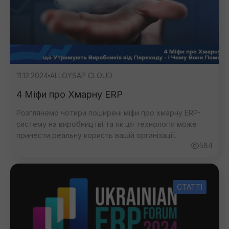
11.12.2024
ALLOY
SAP CLOUD
4 Міфи про Хмарну ERP
Розглянемо чотири поширені міфи про хмарну ERP-
систему на виробництві та як ця технологія може
принести реальну користь вашій організації.
584
СТАТТІ