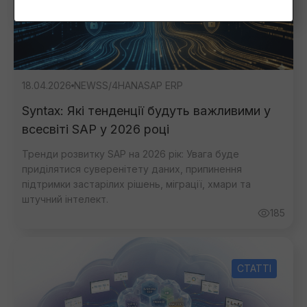
18.04.2026
NEWS
S/4HANA
SAP ERP
Syntax: Які тенденції будуть важливими у
всесвіті SAP у 2026 році
Тренди розвитку SAP на 2026 рік: Увага буде
приділятися суверенітету даних, припинення
підтримки застарілих рішень, міграції, хмари та
штучний інтелект.
185
СТАТТІ