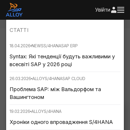
Увійти
РЕЗУЛЬТАТ ПОШУКУ
Головна
Статті
СТАТТІ
18.04.2026
NEWS
S/4HANA
SAP ERP
У світі SAP і не тільки: Статті
Syntax: Які тенденції будуть важливими у
всесвіті SAP у 2026 році
26.03.2026
ALLOY
S/4HANA
SAP CLOUD
Проблема SAP: між Вальдорфом та
Вашингтоном
19.02.2026
ALLOY
S/4HANA
СТАТТІ
Хроніки одного впровадження S/4HANA